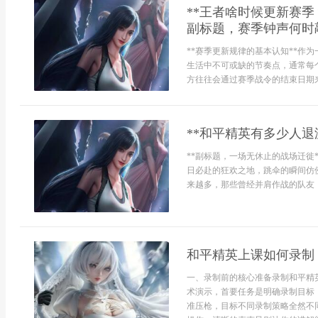
**王者啥时候更新赛
副标题，赛季钟声何时敲
**赛季更新规律的基本认知**作
生活中不可或缺的节奏点，通常每
方往往会通过赛季战令的结束日期来
**和平精英有多少人退
**副标题，一场无休止的战场迁徙
日必赴的狂欢之地，跳伞的瞬间仿
来越多，那些曾经并肩作战的队友，最
和平精英上课如何录制
一、录制前的核心准备录制和平精
术演示，首要任务是明确录制目标
准压枪，目标不同录制策略全然不