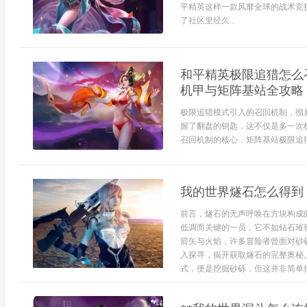
平精英这样一款风靡全球的战术竞
了社区里经久...
和平精英极限追猎怎么
机甲与矩阵基站全攻略
极限追猎模式引入的召回机制，彻
握了翻盘的钥匙，这不仅是多一次
召回机制的核心，矩阵基站极限追猎
我的世界燧石怎么得到
前言，燧石的无声呼唤在方块构成
低调而关键的一员，它不如钻石璀
箭矢与火焰，许多冒险者曾面对砂
入探寻，揭开获取燧石的完整奥秘
式，便是挖掘砂砾，但这并非简单挥舞