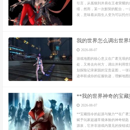
引言，从孤狼到并肩在王者荣耀的
绩，然而，某一次默契的配合，一
友，意味着从陌生人变为可以托付后
我的世界怎么调出世界
2026-08-07
游戏地图的核心意义在广袤无垠的
处，又将去向何方，调出并利用世
划探险记录家园的宝贵蓝图，一张
迹串联成你的征服轨迹，理解地图的
**我的世界神奇的宝藏
2026-08-07
**宝藏指令的起源与魅力**在广
赋予玩家超越常规体验的神奇钥匙
源泉，它并非游戏内显见的按钮或