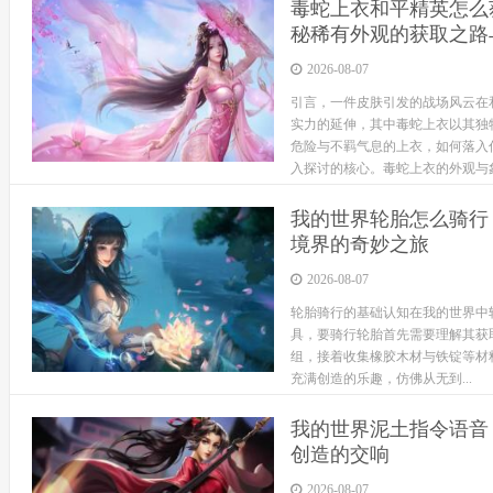
毒蛇上衣和平精英怎么
秘稀有外观的获取之路
2026-08-07
引言，一件皮肤引发的战场风云在
实力的延伸，其中毒蛇上衣以其独
危险与不羁气息的上衣，如何落入
入探讨的核心。毒蛇上衣的外观与象征
我的世界轮胎怎么骑行
境界的奇妙之旅
2026-08-07
轮胎骑行的基础认知在我的世界中
具，要骑行轮胎首先需要理解其获
组，接着收集橡胶木材与铁锭等材
充满创造的乐趣，仿佛从无到...
我的世界泥土指令语音
创造的交响
2026-08-07