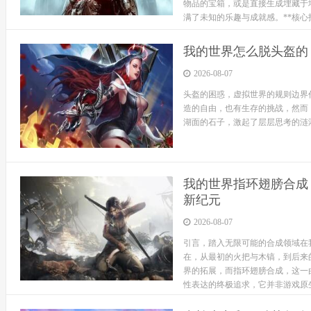
物品的宝箱，或是直接生成埋藏于
满了未知的乐趣与成就感。**核心指令
我的世界怎么脱头盔的
2026-08-07
头盔的困惑，虚拟世界的规则边界
造的自由，也有生存的挑战，然而
湖面的石子，激起了层层思考的涟漪
我的世界指环翅膀合成
新纪元
2026-08-07
引言，踏入无限可能的合成领域在
在，从最初的火把与木镐，到后来
界的拓展，而指环翅膀合成，这一
性表达的终极追求，它并非游戏原
传说到玩...