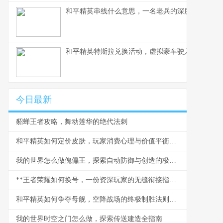
和平精英串线什么意思，一名老兵的深度解析
和平精英特斯拉兑换活动，虚拟豪车驶入战场的新
今日最新
貂蝉王者攻略，舞动莲华的绝代法刺
和平精英如何定价皮肤，玩家消费心理与价值平衡之道，副标题，虚拟战场的价值哲学
我的世界怎么做傀儡王，探索自动防御与创造的极限，副标题，铁傀儡与雪傀儡的进阶掌控指南
**王者荣耀如何换号，一份资深玩家的无缝衔接指南，副标题，安全跨越账号的详尽策略**
和平精英如何争夺母舰，空降战场的终极制胜法则，副标题：母舰控制权争夺深度战术解析
我的世界时空之门怎么做，探索传送建造全指南