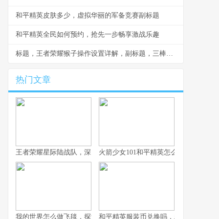
和平精英皮肤多少，虚拟华丽的军备竞赛副标题
和平精英全民如何预约，抢先一步畅享激战乐趣
标题，王者荣耀猴子操作设置详解，副标题，三棒定乾坤的精准操控秘诀
热门文章
王者荣耀星际陆战队，深空战场的新纪元启航
火箭少女101和平精英怎么获得，联动
我的世界怎么做飞毯，探索方块之上的奇幻飞行，副标题，红石与
和平精英服装币兑换吗，精打细算的装