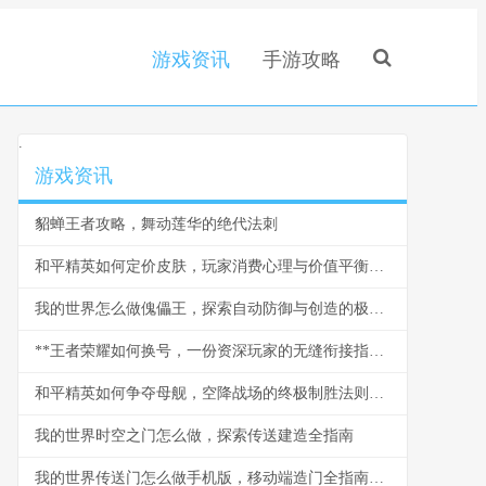
游戏资讯
手游攻略
.
游戏资讯
貂蝉王者攻略，舞动莲华的绝代法刺
和平精英如何定价皮肤，玩家消费心理与价值平衡之道，副标题，虚拟战场的价值哲学
我的世界怎么做傀儡王，探索自动防御与创造的极限，副标题，铁傀儡与雪傀儡的进阶掌控指南
**王者荣耀如何换号，一份资深玩家的无缝衔接指南，副标题，安全跨越账号的详尽策略**
和平精英如何争夺母舰，空降战场的终极制胜法则，副标题：母舰控制权争夺深度战术解析
我的世界时空之门怎么做，探索传送建造全指南
我的世界传送门怎么做手机版，移动端造门全指南，副标题，指尖构筑维度通道的奥秘