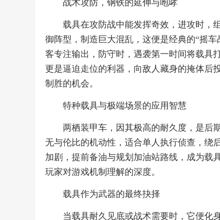
战术攻防，钢铁的延伸与咆哮
载具在攻防战中能发挥奇效，进攻时，
御阵型，制造巨大混乱，这便是经典的“摇车
客专注输出，防守时，遇袭第一时间将载具
更是逼迫走位的利器，向敌人藏身的掩体后
制胜的机会。
特种载具与极端场景的应用智慧
两栖装甲车，因其极高的耐久度，是后
无与伦比的机动性，适合单人执行侦查，绕
加剧，提前备油与规划加油站路线，成为载
玩家对游戏机制理解的深度。
载具作为武器的最终抉择
当载具耐久见底或战术需要时，它便化