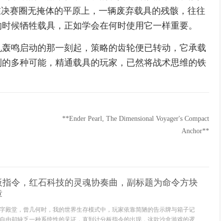
在决赛圈无掩体的平原上，一辆废弃载具的残骸，往往
的时候牺牲载具，正如学会在何时使用它一样重要。
机轰鸣启动的那一刻起，策略的齿轮便已转动，它承载
利的多种可能，精通载具的玩家，已然将战术思维的铁
**Ender Pearl, The Dimensional Voyager's Compact
Anchor**
板指令，红石科技的灵魂协奏曲，副标题为命令方块
章
字殿堂，曾几何时，我的世界生存模式中，玩家依靠简陋的告示牌与箱子记
自由却缺乏一种系统性的见证，直到计分板指令的出现，这款沙盒游戏的逻