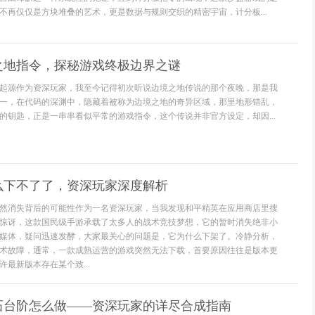
不再仅仅是方块堆叠的艺术，更是数据与规则交织的精密宇宙，计分板...
之地指令，探秘游戏终极边界之谜
起源作为资深玩家，我至今记得初次听说边境之地传说的那个夜晚，那是我
一，在代码的深渊中，隐藏着被称为边境之地的奇异区域，那里地形错乱，
的钥匙，正是一串串看似平常的游戏指令，这个传说并非官方设定，却因...
么下不了了，资深玩家深度解析
然消失背后的可能性作为一名资深玩家，当我发现和平精英在应用商店里搜
惊讶，这款国民级手游承载了太多人的战术竞技梦想，它的暂时消失绝非小
媒体，疑问迅速发酵，大家最关心的问题是，它为什么下架了。冷静分析，
术故障，通常，一款成熟运营的游戏突然无法下载，首要原因往往是版本更
最新版本存在某个致...
石台阶怎么做——资深玩家的详尽合成指南