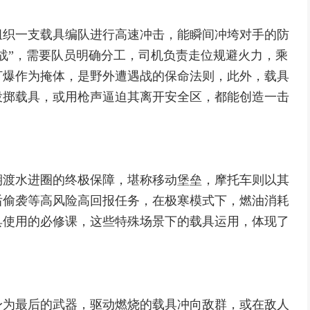
组织一支载具编队进行高速冲击，能瞬间冲垮对手的防
战”，需要队员明确分工，司机负责走位规避火力，乘
打爆作为掩体，是野外遭遇战的保命法则，此外，载具
投掷载具，或用枪声逼迫其离开安全区，都能创造一击
期渡水进圈的终极保障，堪称移动堡垒，摩托车则以其
后偷袭等高风险高回报任务，在极寒模式下，燃油消耗
具使用的必修课，这些特殊场景下的载具运用，体现了
身为最后的武器，驱动燃烧的载具冲向敌群，或在敌人