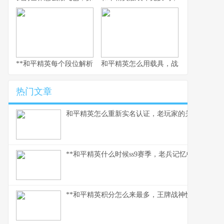
**和平精英每个段位解析，从青铜到无敌战神的攀登之路，副标题：
和平精英怎么用载具，战术轮上的生存艺
热门文章
和平精英怎么重新实名认证，老玩家的关键指南副
**和平精英什么时候ss9赛季，老兵记忆中的战术革
**和平精英积分怎么来最多，王牌战神快速上分秘籍