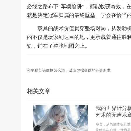
必经之路布下“车辆陷阱”，都能收获奇效，
就是决定冠军归属的最终壁垒，学会在恰当
载具的战术价值贯穿整场对局，从发动
的不仅是玩家到达目的地，更承载着通往胜
轨，铺在了整张地图之上。
和平精英头像框怎么混，浅谈虚拟身份的轻奢追求
相关文章
我的世界计分
艺术的无声乐
序言，从简陋木板到数
录财富与成就，世界虽