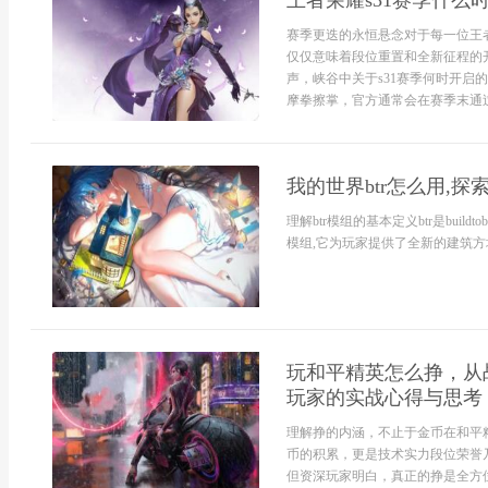
王者荣耀s31赛季什
赛季更迭的永恒悬念对于每一位王
仅仅意味着段位重置和全新征程的
声，峡谷中关于s31赛季何时开
摩拳擦掌，官方通常会在赛季末通过
我的世界btr怎么用,
理解btr模组的基本定义btr是build
模组,它为玩家提供了全新的建筑方块
玩和平精英怎么挣，从
玩家的实战心得与思考
理解挣的内涵，不止于金币在和平
币的积累，更是技术实力段位荣誉
但资深玩家明白，真正的挣是全方