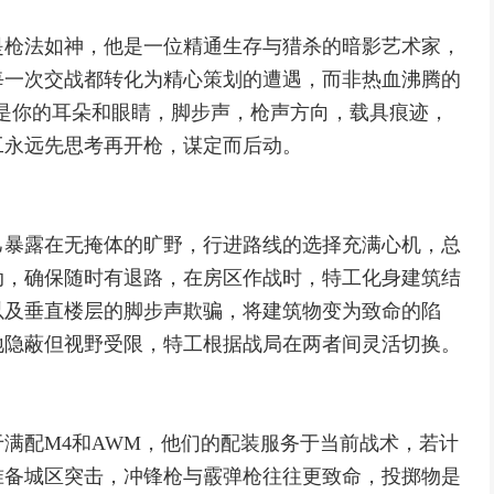
是枪法如神，他是一位精通生存与猎杀的暗影艺术家，
每一次交战都转化为精心策划的遭遇，而非热血沸腾的
而是你的耳朵和眼睛，脚步声，枪声方向，载具痕迹，
工永远先思考再开枪，谋定而后动。
己暴露在无掩体的旷野，行进路线的选择充满心机，总
动，确保随时有退路，在房区作战时，特工化身建筑结
以及垂直楼层的脚步声欺骗，将建筑物变为致命的陷
地隐蔽但视野受限，特工根据战局在两者间灵活切换。
满配M4和AWM，他们的配装服务于当前战术，若计
准备城区突击，冲锋枪与霰弹枪往往更致命，投掷物是