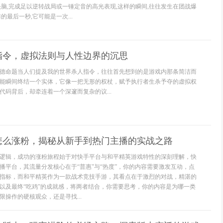
头脑,完成足以逆转战局或一锤定音的高光表现,这样的瞬间,往往发生在团战爆
的最后一秒,它可能是一次...
指令，虚拟法则与人性边界的沉思
德命题当人们提及我的世界杀人指令，往往首先想到的是游戏内那条简洁而
能瞬间终结一个实体，它像一把无形的权杖，赋予执行者生杀予夺的虚拟权
代码背后，却牵连着一个深邃而复杂的议...
怎么涨粉，揭秘从新手到热门主播的实战之路
逻辑，成功的涨粉旅程始于对快手平台与和平精英游戏特性的深刻理解，快
播平台，其流量分发核心在于“普惠”与“热度”，你的内容需要激发互动，点
指标，而和平精英作为一款战术竞技手游，其看点在于激烈的对战，精湛的
以及最终“吃鸡”的成就感，将两者结合，你需要思考，你的内容是为哪一类
操作的硬核观众，还是寻找...