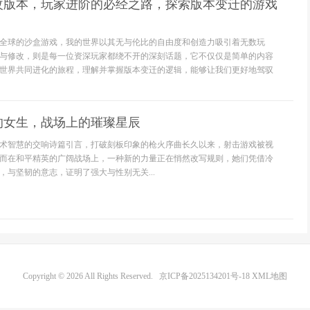
改版本，玩家进阶的必经之路，探索版本变迁的游戏
全球的沙盒游戏，我的世界以其无与伦比的自由度和创造力吸引着无数玩
与修改，则是每一位资深玩家都绕不开的深刻话题，它不仅仅是简单的内容
世界共同进化的旅程，理解并掌握版本变迁的逻辑，能够让我们更好地驾驭
的女生，战场上的璀璨星辰
术智慧的交响诗篇引言，打破刻板印象的枪火序曲长久以来，射击游戏被视
而在和平精英的广阔战场上，一种新的力量正在悄然改写规则，她们凭借冷
，与坚韧的意志，证明了强大与性别无关...
Copyright © 2026 All Rights Reserved.
京ICP备2025134201号-18
XML地图