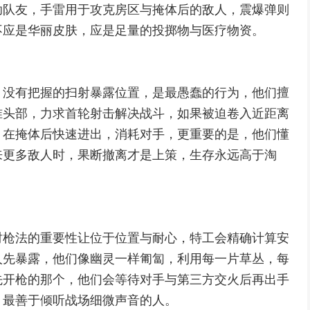
助队友，手雷用于攻克房区与掩体后的敌人，震爆弹则
不应是华丽皮肤，应是足量的投掷物与医疗物资。
，没有把握的扫射暴露位置，是最愚蠢的行为，他们擅
准头部，力求首轮射击解决战斗，如果被迫卷入近距离
，在掩体后快速进出，消耗对手，更重要的是，他们懂
来更多敌人时，果断撤离才是上策，生存永远高于淘
时枪法的重要性让位于位置与耐心，特工会精确计算安
人先暴露，他们像幽灵一样匍匐，利用每一片草丛，每
先开枪的那个，他们会等待对手与第三方交火后再出手
，最善于倾听战场细微声音的人。