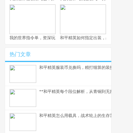
我的世界指令单，资深玩家的指令宝典
和平精英如何指定出装，战术博弈与生
热门文章
和平精英服装币兑换吗，精打细算的装扮指南
**和平精英每个段位解析，从青铜到无敌战神的攀
和平精英怎么用载具，战术轮上的生存艺术,副标题