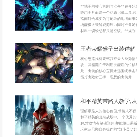
**地图的核心机制与准备**在开
静态图片而是一个动态记录工具,
指南针合成变为可记录的地图而纸
场能极大缓解资源压力同时准备足
材料一切设想都只是空谈。**规划..
王者荣耀猴子出装详解
核心思路浅析要驾驭齐天大圣孙悟
攻，其精髓在于利用技能后的位移
此，出装的核心逻辑永远围绕暴击
能打出致命三棒，理想的出装并非一
和平精英带路人教学,
理解带路人的核心价值,带路人不仅
和平精英的复杂战场中,一个优秀
解,对敌情有敏锐预判,并能做出果断
玩家从只顾自身操作的“战斗员”,转变