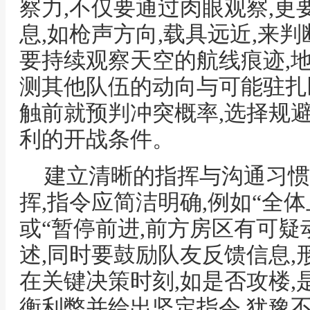
察力,不仅要通过肉眼观察,
息,如枪声方向,载具远近,来判
要持续观察天空的航线痕迹,
测其他队伍的动向与可能驻扎
触前就预判冲突概率,选择规
利的开战条件。
建立清晰的指挥与沟通习惯
挥,指令应简洁明确,例如“全体
或“暂停前进,前方房区有可疑
述,同时要鼓励队友反馈信息,
在关键决策时刻,如是否攻楼,
衡利弊并给出坚定指令,犹豫