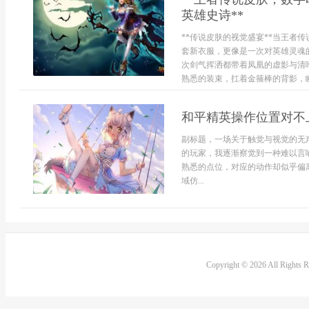
英雄史诗**
**传说皮肤的视觉盛宴**当王者
套新衣服，更像是一次对英雄灵魂
次剑气挥洒都带着凤凰的虚影与清
熟悉的装束，扛着金箍棒的背影，瞬
和平精英操作位置对不
副标题，一场关于触觉与视觉的无
的玩家，我逐渐察觉到一种难以言
熟悉的点位，对应的动作却似乎偏
域仿...
Copyright © 2026 All Rights