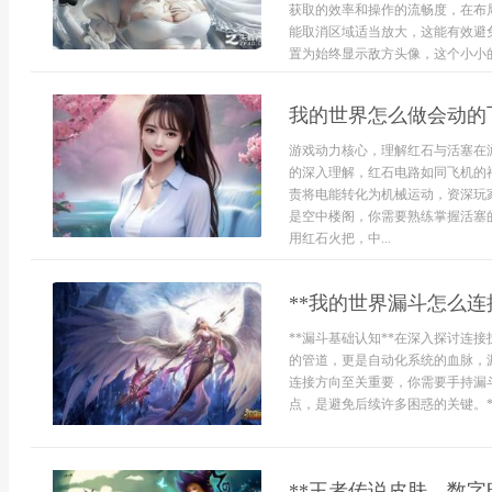
获取的效率和操作的流畅度，在布
能取消区域适当放大，这能有效避
置为始终显示敌方头像，这个小小的
我的世界怎么做会动的
游戏动力核心，理解红石与活塞在
的深入理解，红石电路如同飞机的
责将电能转化为机械运动，资深玩
是空中楼阁，你需要熟练掌握活塞
用红石火把，中...
**我的世界漏斗怎么连
**漏斗基础认知**在深入探讨连
的管道，更是自动化系统的血脉，
连接方向至关重要，你需要手持漏
点，是避免后续许多困惑的关键。**
**王者传说皮肤，数