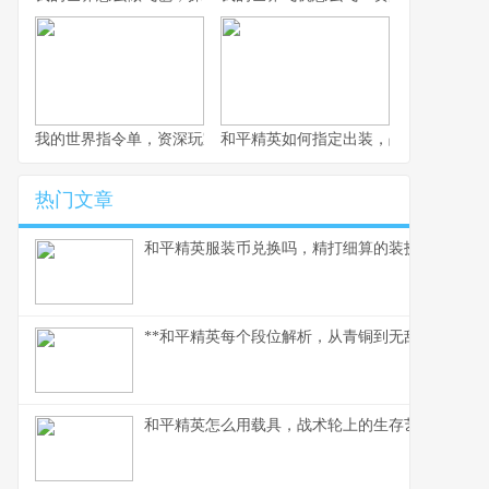
我的世界指令单，资深玩家的指令宝典
和平精英如何指定出装，战术博弈与生
热门文章
和平精英服装币兑换吗，精打细算的装扮指南
**和平精英每个段位解析，从青铜到无敌战神的攀
和平精英怎么用载具，战术轮上的生存艺术,副标题