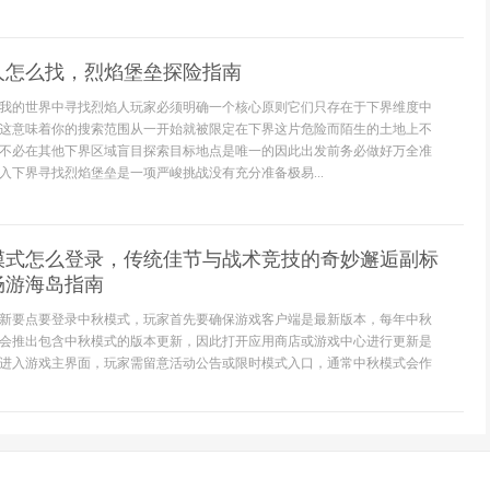
人怎么找，烈焰堡垒探险指南
我的世界中寻找烈焰人玩家必须明确一个核心原则它们只存在于下界维度中
这意味着你的搜索范围从一开始就被限定在下界这片危险而陌生的土地上不
不必在其他下界区域盲目探索目标地点是唯一的因此出发前务必做好万全准
入下界寻找烈焰堡垒是一项严峻挑战没有充分准备极易...
模式怎么登录，传统佳节与战术竞技的奇妙邂逅副标
畅游海岛指南
新要点要登录中秋模式，玩家首先要确保游戏客户端是最新版本，每年中秋
会推出包含中秋模式的版本更新，因此打开应用商店或游戏中心进行更新是
进入游戏主界面，玩家需留意活动公告或限时模式入口，通常中秋模式会作