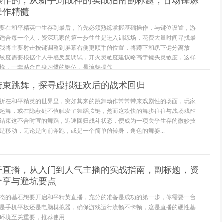
操作的，从新手到战神的实战指南副标题，百场锤炼
操作精髓
要在和平精英中生存到最后，首先必须熟练掌握基础操作，与键位设置，游
适合每一个人，资深玩家的第一步往往是进入训练场，花费大量时间寻找最
我将主要射击按键调整到屏幕右侧更顺手的位置，将蹲下和趴下键分离放
敏度需要根据个人手感反复调试，开火灵敏度建议略高于镜头灵敏度，这样
枪，一套贴合自身习惯的键位，是流畅操作...
结束跳舞，探寻虚拟狂欢后的战术回归
折在和平精英的世界里，突如其来的跳舞动作常常带来戏剧性的场面，玩家
起舞，或在隐蔽处不慎触发了舞蹈按键，然而这欢快的舞步往往与战场残酷
结束这不合时宜的舞蹈，迅速回归战斗状态，便成为一项关乎生存的微妙技
是移动，无论是向前奔跑，或是一个简单的转身，角色的舞姿...
开直播，从入门到人气主播的实战指南，副标题，资
分享与避坑要点
态的基石想要开启和平精英直播，充分的准备是成功的第一步，你需要一台
是手机平板还是电脑模拟器，确保游戏运行流畅不卡顿，这是直播的硬性基
境至关重要，推荐使用...