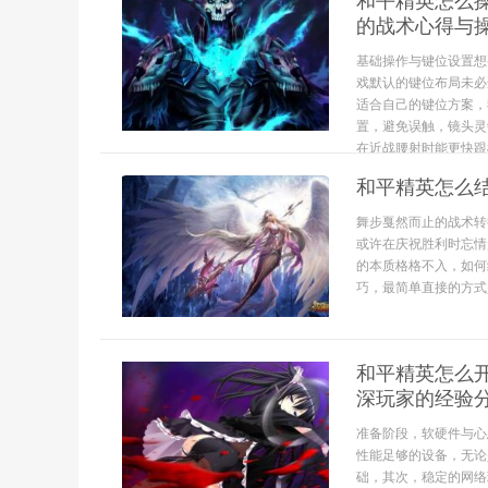
和平精英怎么
的战术心得与
基础操作与键位设置想
戏默认的键位布局未必
适合自己的键位方案，
置，避免误触，镜头灵
在近战腰射时能更快跟
和平精英怎么
舞步戛然而止的战术转
或许在庆祝胜利时忘情
的本质格格不入，如何
巧，最简单直接的方式
和平精英怎么
深玩家的经验
准备阶段，软硬件与心
性能足够的设备，无论
础，其次，稳定的网络环