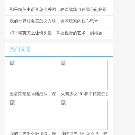
和平精英中语音怎么关闭，静谧战场自在我心副标题
我的世界服务器怎么方块，资深玩家的核心思考
和平精英怎么让镜头摇，掌握视野的艺术，副标题，从菜鸟到高手的视角操控秘诀
热门文章
王者荣耀星际陆战队，深空战场的新纪元启航
火箭少女101和平精英怎么获得，联动
我的世界怎么做飞毯，探索方块之上的奇幻飞行，副标题，红石与
我的世界飞机怎么飞：资深玩家的飞行