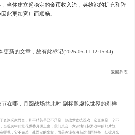
略，当你建立起稳定的金币收入流，英雄池的扩充和阵
会因此更加宽广而顺畅。
新的文章，故有此标记(2026-06-11 12:15:44)
返回列表
秋节在哪，月圆战场共此时 副标题虚拟世界的别样
于资深玩家而言，和平精英早已不只是一款战术竞技游戏，它更像是一个不
，当现实中的桂花飘香月饼上桌，我们总会下意识地想起游戏中的那片战
在哪呢，它不在某一处固定的坐标，而是弥漫在海岛沙漠雨林每一处被月光