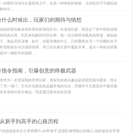
一份限时活动与主题装饰之中，这是一种奇妙的体验，当传统佳节与虚拟战
的定...
拉什么时候出，玩家们的期待与猜想
战场的新想象游戏世界的新潮流作为一名资深玩家，我见证了和平精英战场
的经典吉普，到后来炫酷的玛莎拉蒂，每一次品牌联动载具的登场，都宛如
子，激起层层涟漪，如今，这股涟漪的中心，已经聚焦在另一个闪耀的名字
时登陆海岛与沙漠的猜测，早已在玩家社群中蔓延开来，成为一种热切的期
对一辆新车的渴望，...
弓指令指南，引爆创意的终极武器
术作为一名资深我的世界玩家，我深知游戏乐趣远超表面挖掘与建造，指令
了另一扇门，它允许玩家创造超越常规的玩法，而爆炸弓无疑是其中极具魅
并非游戏内原生物品，而是通过指令组合实现...
打,从新手到高手的心路历程
射手的战场使命在王者荣耀中,adc即射手,是团队物理输出的核心,他的使命非常明