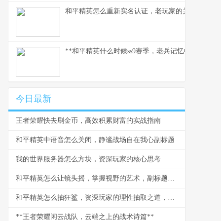
和平精英怎么重新实名认证，老玩家的关键指南副
**和平精英什么时候ss9赛季，老兵记忆中的战术革
今日最新
王者荣耀快去刷金币，高效积累财富的实战指南
和平精英中语音怎么关闭，静谧战场自在我心副标题
我的世界服务器怎么方块，资深玩家的核心思考
和平精英怎么让镜头摇，掌握视野的艺术，副标题，从菜鸟到高手的视角操控秘诀
和平精英怎么抽狂鲨，资深玩家的理性抽取之道，副标题，揭秘概率与策略的实战心得
**王者荣耀闲云战队，云端之上的战术诗篇**