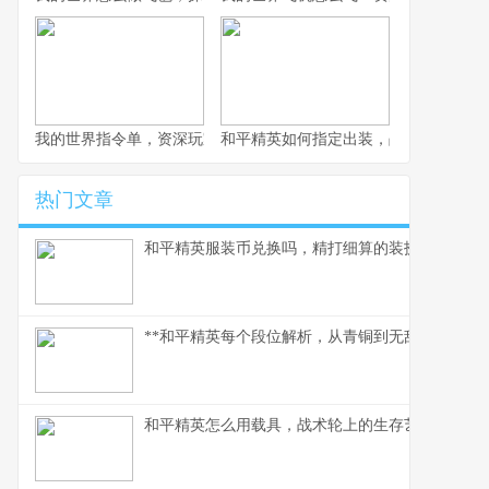
我的世界指令单，资深玩家的指令宝典
和平精英如何指定出装，战术博弈与生
热门文章
和平精英服装币兑换吗，精打细算的装扮指南
**和平精英每个段位解析，从青铜到无敌战神的攀
和平精英怎么用载具，战术轮上的生存艺术,副标题