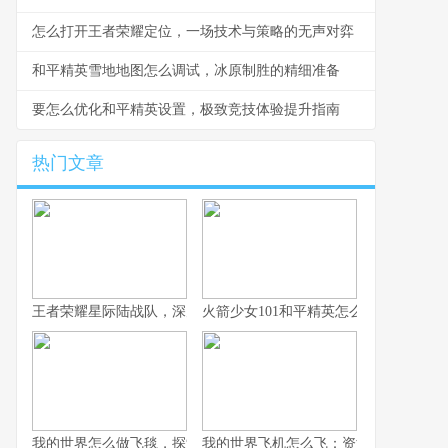
怎么打开王者荣耀定位，一场技术与策略的无声对弈
和平精英雪地地图怎么调试，冰原制胜的精细准备
要怎么优化和平精英设置，极致竞技体验提升指南
热门文章
王者荣耀星际陆战队，深空战场的新纪元启航
火箭少女101和平精英怎么获得，联动
我的世界怎么做飞毯，探索方块之上的奇幻飞行，副标题，红石与
我的世界飞机怎么飞：资深玩家的飞行