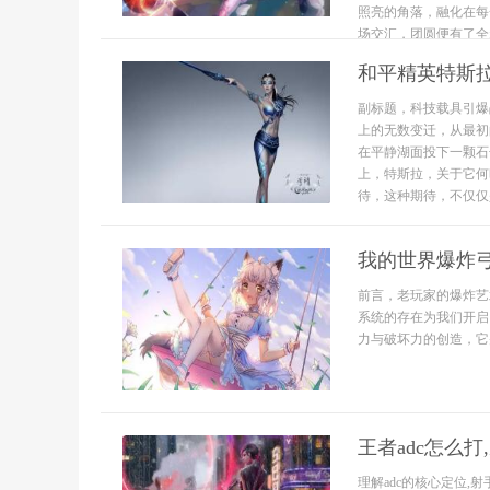
照亮的角落，融化在每
场交汇，团圆便有了全新
和平精英特斯
副标题，科技载具引爆
上的无数变迁，从最初
在平静湖面投下一颗石
上，特斯拉，关于它何
待，这种期待，不仅仅是
我的世界爆炸
前言，老玩家的爆炸艺
系统的存在为我们开启
力与破坏力的创造，它
王者adc怎么
理解adc的核心定位,