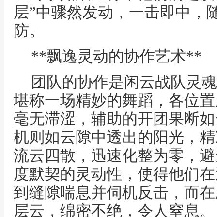
层”中骤然发动，一击即中，
防。
**飘逸灵动的协作艺术**
团队的协作是闲云战队灵魂
堪称一场精妙的舞蹈，各位置
毫无滞涩，辅助的开团果断如
机则如云隙中透出的阳光，精
流云四散，迅速化整为零，避
度默契的灵动性，使得他们在
到缝隙喘息并伺机反击，而在
层云，绵密不绝，令人窒息。