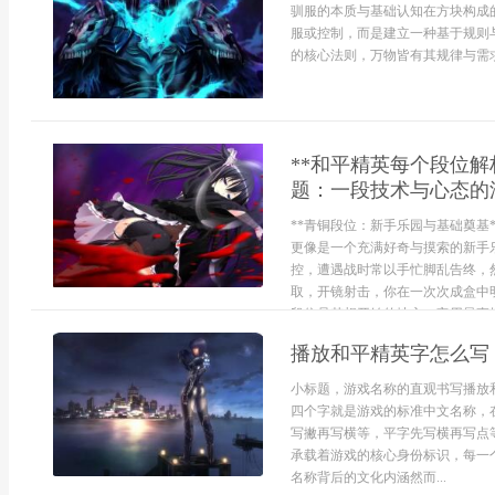
驯服的本质与基础认知在方块构成
服或控制，而是建立一种基于规则
的核心法则，万物皆有其规律与需求
**和平精英每个段位
题：一段技术与心态的
**青铜段位：新手乐园与基础奠基
更像是一个充满好奇与摸索的新手
控，遭遇战时常以手忙脚乱告终，
取，开镜射击，你在一次次成盒中
段位是梦想开始的地方，它用最直接
播放和平精英字怎么写
小标题，游戏名称的直观书写播放
四个字就是游戏的标准中文名称，
写撇再写横等，平字先写横再写点
承载着游戏的核心身份标识，每一
名称背后的文化内涵然而...