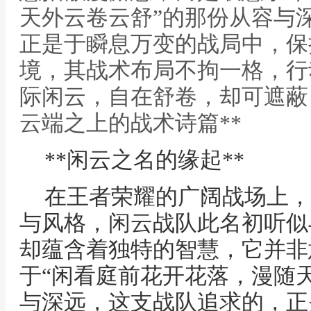
天外云卷云舒”的那份从容与
正是于瞬息万变的战局中，保
境，其战术布局不拘一格，行
际闲云，自在舒卷，却可遮蔽日
云端之上的战术诗篇**
**闲云之名的缘起**
在王者荣耀的广阔战场上，
与风格，闲云战队此名初听似
却蕴含着独特的智慧，它并非
于“闲看庭前花开花落，漫随
与深远，这支战队追求的，正