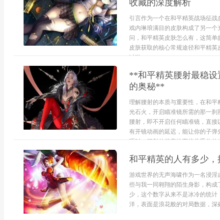
收藏的深度解析
引言作为一个在和平精英战场征战
戏内琳琅满目的皮肤构成了另一个
问，和平精英皮肤怎么有，这简单
皮肤获取的核心常规途径和平精英
过游...
**和平精英腰射最稳
的奥秘**
理解腰射的本质与重要性，在和平
光石火，开启瞄准镜所需的那一刹
腰射，即不开启任何瞄准镜，直接
有开镜动画的延迟，能让你的子弹
啄时，腰射的稳定性直接关乎你的生存
和平精英的人有多少，
游戏世界的无声海啸作为一名浸淫
些与我一同翱翔的陌生身影，构成
少，这个数字从来不是冰冷的统计
洋，表面是浪花般的对局数据，深处