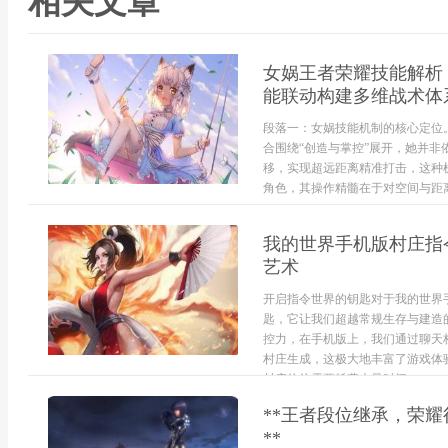
相关文章
女娲王者荣耀技能解析
能联动构建多维战术体
段落一：女娲技能机制的核心定位
合围绕“创造与掌控”展开，她并
移，实现超远距离精准打击，这种
角色，其操作精髓在于对空间与距离
我的世界手机版村庄指
艺术
开启指令世界的钥匙对于我的世界
匙，它让我们超越常规生存与建造
控力，在手机版上，我们通过聊天
村庄生成，这极大地丰富了游戏体
村庄往往需要耗费大量时间，...
**王者段位继承，荣
**