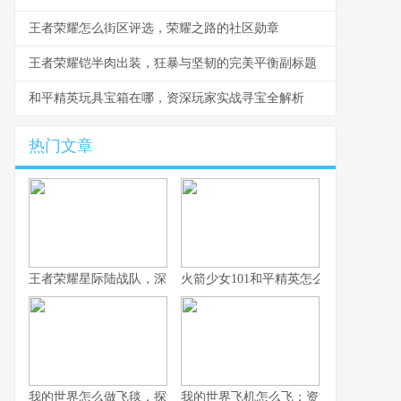
王者荣耀怎么街区评选，荣耀之路的社区勋章
王者荣耀铠半肉出装，狂暴与坚韧的完美平衡副标题
和平精英玩具宝箱在哪，资深玩家实战寻宝全解析
热门文章
王者荣耀星际陆战队，深空战场的新纪元启航
火箭少女101和平精英怎么获得，联动
我的世界怎么做飞毯，探索方块之上的奇幻飞行，副标题，红石与
我的世界飞机怎么飞：资深玩家的飞行