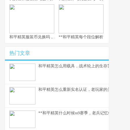
和平精英服装币兑换吗，精打细算的装扮指南
**和平精英每个段位解析，从青铜到无
热门文章
和平精英怎么用载具，战术轮上的生存艺术,副标题
和平精英怎么重新实名认证，老玩家的关键指南副
**和平精英什么时候ss9赛季，老兵记忆中的战术革