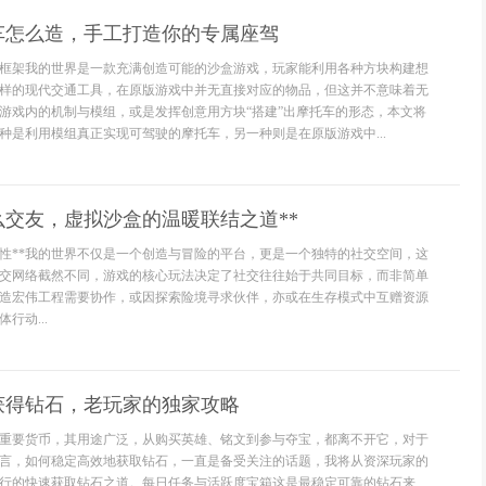
车怎么造，手工打造你的专属座驾
框架我的世界是一款充满创造可能的沙盒游戏，玩家能利用各种方块构建想
样的现代交通工具，在原版游戏中并无直接对应的物品，但这并不意味着无
游戏内的机制与模组，或是发挥创意用方块“搭建”出摩托车的形态，本文将
种是利用模组真正实现可驾驶的摩托车，另一种则是在原版游戏中...
么交友，虚拟沙盒的温暖联结之道**
特性**我的世界不仅是一个创造与冒险的平台，更是一个独特的社交空间，这
交网络截然不同，游戏的核心玩法决定了社交往往始于共同目标，而非简单
造宏伟工程需要协作，或因探索险境寻求伙伴，亦或在生存模式中互赠资源
行动...
获得钻石，老玩家的独家攻略
重要货币，其用途广泛，从购买英雄、铭文到参与夺宝，都离不开它，对于
言，如何稳定高效地获取钻石，一直是备受关注的话题，我将从资深玩家的
行的快速获取钻石之道。每日任务与活跃度宝箱这是最稳定可靠的钻石来