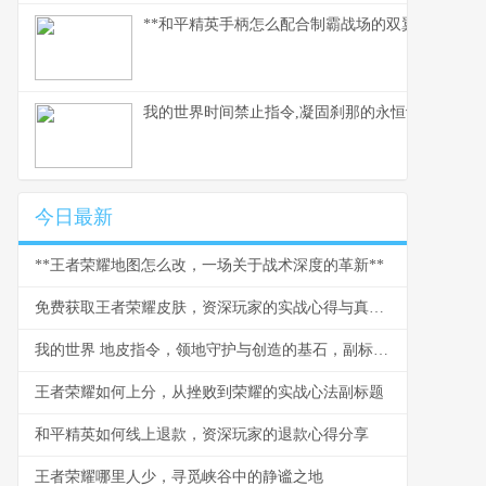
**和平精英手柄怎么配合制霸战场的双翼协奏**
我的世界时间禁止指令,凝固刹那的永恒诗篇
今日最新
**王者荣耀地图怎么改，一场关于战术深度的革新**
免费获取王者荣耀皮肤，资深玩家的实战心得与真诚提醒
我的世界 地皮指令，领地守护与创造的基石，副标题，方块世界中的私人王国法则
王者荣耀如何上分，从挫败到荣耀的实战心法副标题
和平精英如何线上退款，资深玩家的退款心得分享
王者荣耀哪里人少，寻觅峡谷中的静谧之地