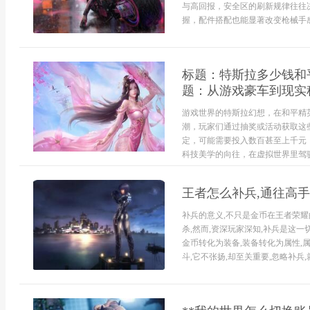
与高回报，安全区的刷新规律往往
握，配件搭配也能显著改变枪械手感，
标题：特斯拉多少钱和
题：从游戏豪车到现实
游戏世界的特斯拉幻想，在和平精
潮，玩家们通过抽奖或活动获取这
定，可能需要投入数百甚至上千元
科技美学的向往，在虚拟世界里驾驶特
王者怎么补兵,通往高
补兵的意义,不只是金币在王者荣耀
杀,然而,资深玩家深知,补兵是这一
金币转化为装备,装备转化为属性,
斗,它不张扬,却至关重要,忽略补兵,