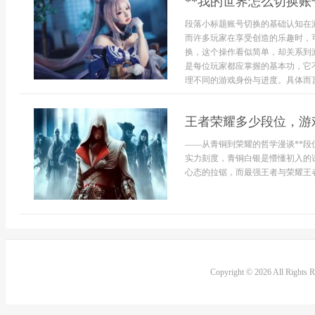
**我的世界怎么切换账
段落小标题账号切换的基础认知在
而许多玩家在享受创造的乐趣时，
换，这个操作看似简单，却关系到
是每位玩家都应掌握的基本功，它
理不同的游戏身份与进度。具体而言.
王者荣耀多少段位，游
——从青铜到荣耀的哲学漫谈**段
实力刻度，青铜白银是懵懂初入的
心态的拉锯，而最强王者与荣耀王者，
Copyright © 2026 All Rights