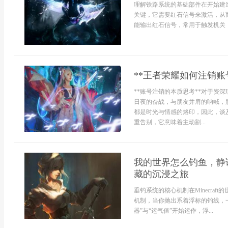
理解铁路系统的基础部件在开始建
关键，它需要红石信号来激活，从
能输出红石信号，常用于触发机关，.
**王者荣耀如何注销账
**账号注销的本质思考**对于资
日夜的奋战，与朋友并肩的呐喊，
都是时光与情感的烙印，因此，谈
重告别，它意味着主动割...
我的世界怎么钓鱼，静
藏的沉浸之旅
垂钓系统的核心机制在Minecra
机制，当你抛出系着浮标的钓线，
器”与“运气值”开始运作，浮...