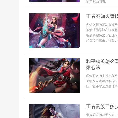
地牢都由圆石...
王者不知火舞
火焰之舞的灵动飘逸不
被动技能忍蜂在每次释
害的关键桥梁，它让火
起后凌空踢击，将敌人
和平精英怎么
家心法
理解紧张的本质在和平
可能来自遭遇战的猝不
应，它并非全然是坏事，
王者贵族三多
贵族系统的背景作为一