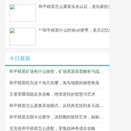
和平精英怎么重新实名认证，老玩家的关键指南副
**和平精英什么时候ss9赛季，老兵记忆中的战术革
今日最新
和平精英矿场有什么物资，矿场资源深度解析与战术指南
和平精英蛇岛这个地方在哪，海岛地图的秘密角落
王者荣耀我能反杀攻略，绝境逆转的智慧与艺术
和平精英怎么更换其他模式，从经典竞技到多元战场的自由切换
和平精英后期卡点教学，决胜圈的致胜艺术，副标题，决赛圈意识与战术执行精要
无充值和平精英怎么搭配，零氪战神养成全攻略