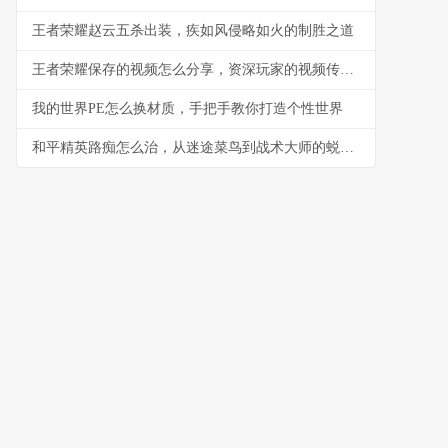
王者荣耀赵云五杀出装，疾如风侵略如火的制胜之道
王者荣耀保存的视频怎么分享，资深玩家的视频传播指南
我的世界PE怎么换材质，手把手教你打造个性世界
和平精英路痴怎么治，从迷途菜鸟到战术大师的蜕变之路