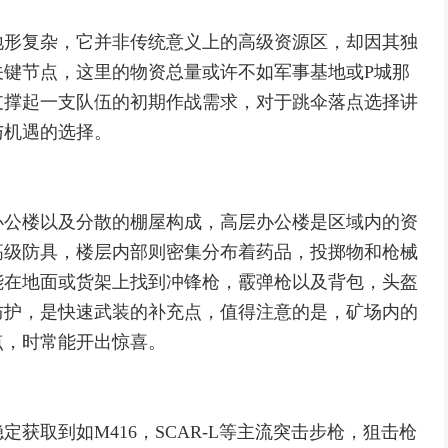
地形复杂，它并非传统意义上的高级资源区，却因其独
关键节点，这里的物资总量或许不如军事基地或P城那
支撑起一支队伍的初期作战需求，对于跳伞落点选择讲
与机遇的选择。
办公楼以及分散的棚屋构成，高层办公楼是区域内的资
高级防具，楼层内部则密集分布着药品，投掷物和枪械
能在地面或货架上找到冲锋枪，霰弹枪以及背包，头盔
防护，是快速武装的补充点，值得注意的是，矿场内的
点，时常能开出惊喜。
获取到如M416，SCAR-L等主流突击步枪，狙击枪