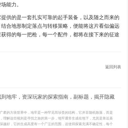
控场能力。
它提供的是一套扎实可靠的起手装备，以及随之而来的
，结合地形制定落点与转移策略，便能将这片看似偏远
里获得的每一把枪，每一个配件，都将在接下来的征途
返回列表
找到地牢，资深玩家的探索指南，副标题，揭开隐藏
广袤的方块世界中，地牢是一种罕见而珍贵的结构，它并非随机散落，而是
，理解这些规则是寻找之旅的第一步，地牢通常生成在地下，尤其是靠近基
深越好，它的生成高度有一个广泛的范围，这使得探索充满不确定性，每个