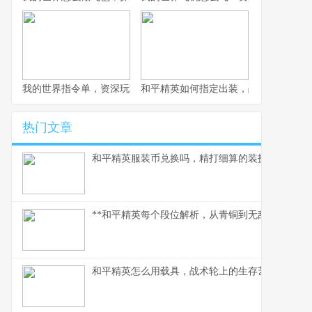
我的世界指令单，资深玩家的指令宝典
和平精英如何指定出装，战术博弈与生
热门文章
和平精英服装币兑换吗，精打细算的装扮指南
**和平精英每个段位解析，从青铜到无敌战神的攀
和平精英怎么用载具，战术轮上的生存艺术,副标题