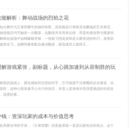
技能解析：舞动战场的烈焰之花
知火舞作为王者荣耀中的独特刺客，其技能设计堪称灵动飘逸的艺术典范，
放技能后均可触发一次翻滚，这翻滚并非简单位移，而是衔接攻势与规避伤
舞能在战场中如蝴蝶般穿梭，一技能飞翔龙炎阵是火舞突进的利刃，身形跃
猛然击飞，这瞬间爆发配合被动翻滚，能迅速切入敌阵又...
缓解游戏紧张，副标题，从心跳加速到从容制胜的玩
精英的战场上，紧张感如同无形的对手，它可能源于决赛圈的步步紧逼，也
及防，这种心跳加速手心出汗的状态，本质上是身体对高强度挑战的自然反
适度的紧...
少钱：资深玩家的成本与价值思考
款风靡全球的手游，《王者荣耀》的贵族系统一直是玩家热议的焦点，这个