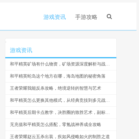
游戏资讯
手游攻略
.
游戏资讯
和平精英矿场有什么物资，矿场资源深度解析与战术指南
和平精英蛇岛这个地方在哪，海岛地图的秘密角落
王者荣耀我能反杀攻略，绝境逆转的智慧与艺术
和平精英怎么更换其他模式，从经典竞技到多元战场的自由切换
和平精英后期卡点教学，决胜圈的致胜艺术，副标题，决赛圈意识与战术执行精要
无充值和平精英怎么搭配，零氪战神养成全攻略
王者荣耀赵云五杀出装，疾如风侵略如火的制胜之道