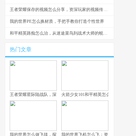
王者荣耀保存的视频怎么分享，资深玩家的视频传播指南
我的世界PE怎么换材质，手把手教你打造个性世界
和平精英路痴怎么治，从迷途菜鸟到战术大师的蜕变之路
热门文章
王者荣耀星际陆战队，深空战场的新纪元启航
火箭少女101和平精英怎么获得，联动
我的世界怎么做飞毯，探索方块之上的奇幻飞行，副标题，红石与
我的世界飞机怎么飞：资深玩家的飞行