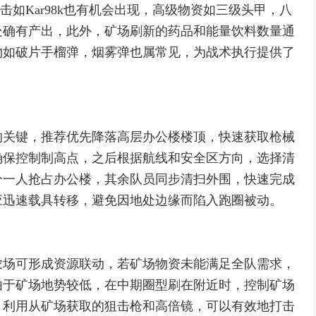
狙击如Kar98k也有机会出现，高级物资如三级头甲，八
处确有产出，此外，矿场刷新的药品和能量饮料数量通
物如破片手榴弹，烟雾弹也属常见，为战术执行提供了
的关键，推荐优先降落高层办公楼楼顶，快速获取枪械
确保控制制高点，之后根据航线和安全区方向，选择清
分一人抢占办公楼，其余队员同步清扫外围，快速完成
应迅速载具转移，避免因地处边缘而陷入跑圈被动。
农场可形成资源联动，若矿场物资未能满足全队需求，
由于矿场地势较低，在中期圈型刷在附近时，控制矿场
，利用从矿场获取的狙击枪和高倍镜，可以有效地打击