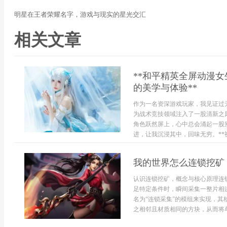
明星在王者荣耀名字，游戏与现实的星光交汇
相关文章
**和平精英全屏动漫
的美学与体验**
作为一名资深游戏玩家，我见证过
为战术竞技领域注入了一股清新之
角色跃然屏上，心中总会涌起一股
进，让我沉浸其中，回味无穷。**视觉
我的世界怎么连锁挖矿
认识连锁挖矿，概念与核心原理连
足特定条件时，瞬间采集一整片相
名为“连锁采集”的模组来实现，
之相邻且材质相同的方块，从而将单个