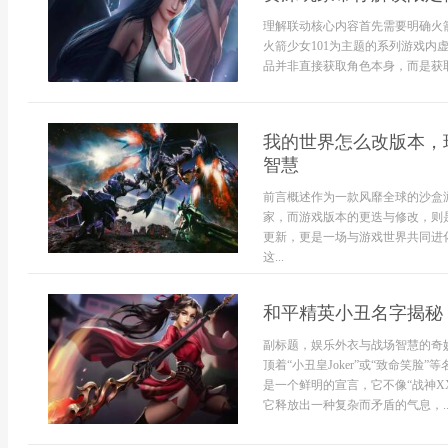
理解联动核心内容首先需要明确火
火箭少女101为主题的系列游戏
品并非直接获取角色本身，而是获取
我的世界怎么改版本，
智慧
前言概述作为一款风靡全球的沙盒
家，而游戏版本的更迭与修改，则
更新，更是一场与游戏世界共同进
这...
和平精英小丑名字揭秘
副标题，娱乐外衣与战场智慧的奇
顶着“小丑皇Joker”或“致命笑
是一个鲜明的宣言，它不像“战神X
它释放出一种复杂而矛盾的气息，..