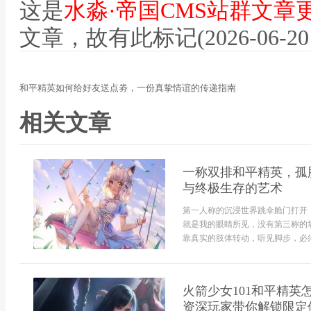
这是
水淼·帝国CMS站群文章
文章，故有此标记(2026-06-20 12
和平精英如何给好友送点劵，一份真挚情谊的传递指南
相关文章
一称双排和平精英，孤
与终极生存的艺术
第一人称的沉浸世界跳伞舱门打开
就是我的眼睛所见，没有第三称的
靠真实的肢体转动，听见脚步，必须立
火箭少女101和平精
资深玩家带你解锁限定