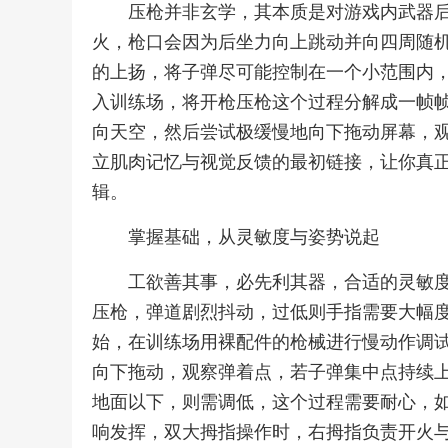
压枪并非玄学，其本质是对游戏内武器
火，枪口会因为后坐力向上跳动并向四周随
的上扬，将子弹尽可能控制在一个小范围内
入训练场，将开枪压枪这个过程分解成一帧
向天空，然后尝试极缓慢地向下拖动屏幕，
立肌肉记忆与视觉反馈的最初链接，让你真
辑。
掌握基础，从灵敏度与姿势说起
工欲善其事，必先利其器，合适的灵敏
压枪，弹道剧烈抖动，过低则手指需要大幅
始，在训练场用裸配件的枪械进行慢动作调
向下拖动，观察弹着点，若子弹集中点持续
地面以下，则需调低，这个过程需要耐心，
响发挥，双大拇指操作时，右拇指负责开火