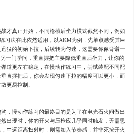
挑战才真正开始，不同枪械后坐力模式截然不同，例如
作练习法在此依然适用，以AKM为例，先单点感受其巨
更迅猛的初始下拉，后续转为匀速，这需要你像背谱一
是另一门学问，垂直握把主要降低垂直后坐力，让你的
让弹道更左右稳定，在慢动作练习中，尝试装配不同配
上垂直握把后，你会发现匀速下拉的幅度可以更小，而
扩散更易控制。
鸿沟，慢动作练习的最终目的是为了在电光石火间做出
突然出现时，你的开火与压枪应几乎同时触发，无需思
忆，中远距离扫射时，则需加入节奏感，并非死按开火