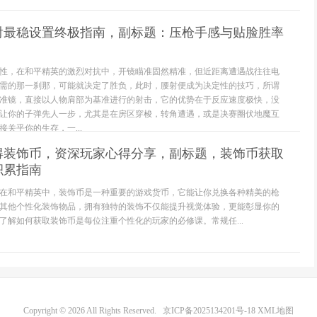
腰射最稳设置终极指南，副标题：压枪手感与贴脸胜率
性，在和平精英的激烈对抗中，开镜瞄准固然精准，但近距离遭遇战往往电
需的那一刹那，可能就决定了胜负，此时，腰射便成为决定性的技巧，所谓
准镜，直接以人物肩部为基准进行的射击，它的优势在于反应速度极快，没
让你的子弹先人一步，尤其是在房区穿梭，转角遭遇，或是决赛圈伏地魔互
关乎你的生存，一...
得装饰币，资深玩家心得分享，副标题，装饰币获取
积累指南
在和平精英中，装饰币是一种重要的游戏货币，它能让你兑换各种精美的枪
其他个性化装饰物品，拥有独特的装饰不仅能提升视觉体验，更能彰显你的
了解如何获取装饰币是每位注重个性化的玩家的必修课。常规任...
Copyright © 2026 All Rights Reserved.
京ICP备2025134201号-18
XML地图