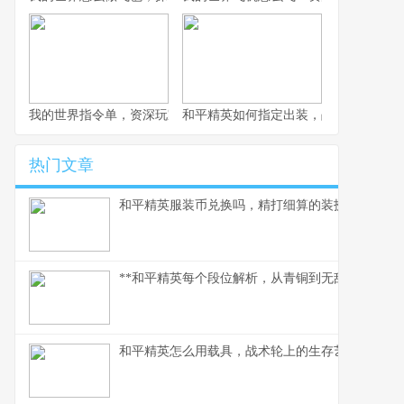
我的世界指令单，资深玩家的指令宝典
和平精英如何指定出装，战术博弈与生
热门文章
和平精英服装币兑换吗，精打细算的装扮指南
**和平精英每个段位解析，从青铜到无敌战神的攀
和平精英怎么用载具，战术轮上的生存艺术,副标题