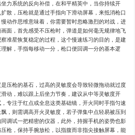
后坐力系统的反向补偿，在和平精英中，当你持续开
机扩散，压枪就是通过手指向下滑动屏幕，来抵消枪口
，慢动作思维意味着，你需要暂时忽略激烈的对战，进
帧画面，首先感受不压枪时，弹道是如何毫无规律地飞
观察准星恢复稳定的过程，这个慢速练习的目的，是建
正理解，手指每移动一分，枪口便回调一分的基本逻
度是压枪的基石，过高的灵敏度会导致轻微拖动就过度
度滑动，难以跟上后坐力节奏，建议从中等灵敏度开
试，专注于红点或全息这类基础镜，开火同时手指匀速
上飘，则需调高开火灵敏度，若子弹集中点轻易被压到
如同调试一把精密的仪器，此外，持握手机的姿势也影
与压枪，保持手腕放松，以指腹而非指尖接触屏幕，能