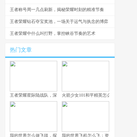
王者称号周一几点刷新，揭秘荣耀时刻的精准节奏
王者荣耀钻石夺宝奖池，一场关于运气与执念的博弈
王者荣耀中什么叫打野，掌控峡谷节奏的艺术
热门文章
王者荣耀星际陆战队，深空战场的新纪元启航
火箭少女101和平精英怎么获得，联动
我的世界怎么做飞毯，探索方块之上的奇幻飞行，副标题，红石与
我的世界飞机怎么飞：资深玩家的飞行