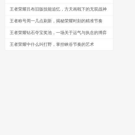
王者荣耀吕布旧版技能追忆，方天画戟下的无双战神
王者称号周一几点刷新，揭秘荣耀时刻的精准节奏
王者荣耀钻石夺宝奖池，一场关于运气与执念的博弈
王者荣耀中什么叫打野，掌控峡谷节奏的艺术