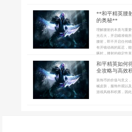
**和平精英
的奥秘**
理解腰射的本质与重要
光石火，开启瞄准镜所
腰射，即不开启任何瞄
有开镜动画的延迟，能
啄时，腰射的稳定性直接
和平精英如何
全攻略与高效
装饰币的价值与意义，
械皮肤，服饰外观以及
游戏风格和积累，因此