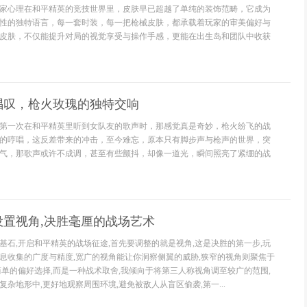
家心理在和平精英的竞技世界里，皮肤早已超越了单纯的装饰范畴，它成为
性的独特语言，每一套时装，每一把枪械皮肤，都承载着玩家的审美偏好与
皮肤，不仅能提升对局的视觉享受与操作手感，更能在出生岛和团队中收获
唱叹，枪火玫瑰的独特交响
第一次在和平精英里听到女队友的歌声时，那感觉真是奇妙，枪火纷飞的战
的哼唱，这反差带来的冲击，至今难忘，原本只有脚步声与枪声的世界，突
气，那歌声或许不成调，甚至有些颤抖，却像一道光，瞬间照亮了紧绷的战
设置视角,决胜毫厘的战场艺术
基石,开启和平精英的战场征途,首先要调整的就是视角,这是决胜的第一步,玩
息收集的广度与精度,宽广的视角能让你洞察侧翼的威胁,狭窄的视角则聚焦于
简单的偏好选择,而是一种战术取舍,我倾向于将第三人称视角调至较广的范围,
杂地形中,更好地观察周围环境,避免被敌人从盲区偷袭,第一...