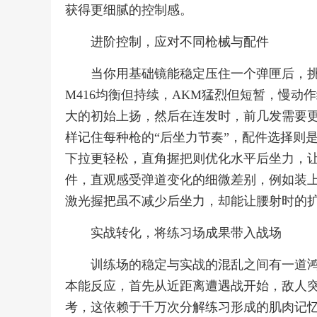
获得更细腻的控制感。
进阶控制，应对不同枪械与配件
当你用基础镜能稳定压住一个弹匣后，
M416均衡但持续，AKM猛烈但短暂，慢动
大的初始上扬，然后在连发时，前几发需要
样记住每种枪的“后坐力节奏”，配件选择则
下拉更轻松，直角握把则优化水平后坐力，
件，直观感受弹道变化的细微差别，例如装
激光握把虽不减少后坐力，却能让腰射时的
实战转化，将练习场成果带入战场
训练场的稳定与实战的混乱之间有一道
本能反应，首先从近距离遭遇战开始，敌人
考，这依赖于千万次分解练习形成的肌肉记