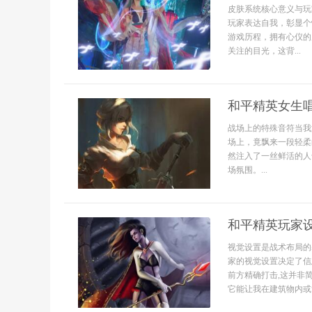
皮肤系统核心意义与玩
玩家表达自我，彰显个
游戏历程，拥有心仪的
关注的目光，这背...
和平精英女生
战场上的特殊音符当我
场上，竟飘来一段轻柔
然注入了一丝鲜活的人
场氛围。...
和平精英玩家
视觉设置是战术布局的
家的视觉设置决定了信
前方精确打击,这并非
它能让我在建筑物内或复