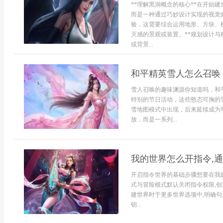
**理解黑洞概念的核心**在开始
而是一种通过巧妙设计实现的视觉
验，这需要综合运用地形、方块、
灭感的景观或装置。**规划设计与
或背景...
和平精英雪人怎么召唤
雪人召唤的趣味渊源你知道吗，和
特别的节日活动，这些憨态可掬的
雪地图模式中出现，后来延续成为
放，而是一系列...
我的世界怎么开指令,
开启指令世界的基础步骤想要在我
式与冒险模式默认关闭指令权限,创
建世界时于更多世界选项中,明确勾
钥...