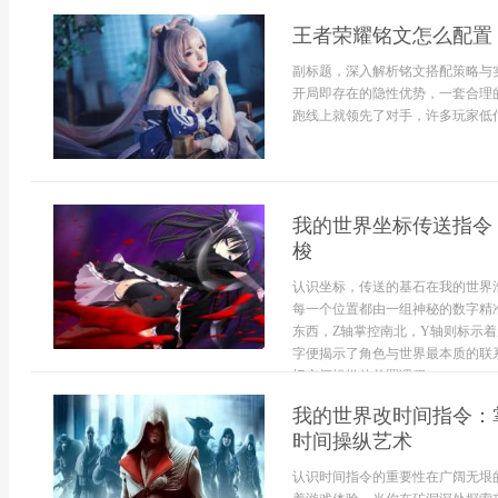
王者荣耀铭文怎么配置
副标题，深入解析铭文搭配策略与
开局即存在的隐性优势，一套合理
跑线上就领先了对手，许多玩家低估
我的世界坐标传送指令
梭
认识坐标，传送的基石在我的世界
每一个位置都由一组神秘的数字精
东西，Z轴掌控南北，Y轴则标示
字便揭示了角色与世界最本质的联
切空间操纵的前置课程...
我的世界改时间指令：
时间操纵艺术
认识时间指令的重要性在广阔无垠