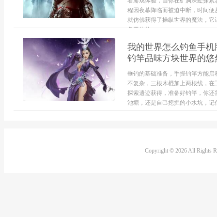
着游戏体验，当你在矿洞深处探索
程因夜幕降临而被迫中断，时间便
就仿佛获得了操纵世界的魔法，它
务于你的...
我的世界怎么钓鱼手机
钓竿品味方块世界的悠
垂钓的基础准备，手握钓竿方能启
不复杂，三根木棍加上两根线，在
探索遗迹获得，准备好钓竿，你还
池塘，还是自己挖掘的小水坑，记住
Copyright © 2026 All Rights