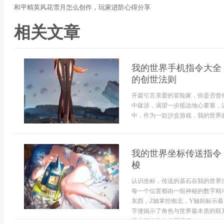
和平精英风花雪月怎么创作，玩家进阶心得分享
相关文章
我的世界手机指令大全
的创世法则
开篇引言亲爱的冒险家，你是否曾
中跋涉，渴望一步抵达地心要塞，
中，作为一款沙盒游戏，我的世界的
我的世界坐标传送指令
梭
认识坐标，传送的基石在我的世界
每一个位置都由一组神秘的数字精
东西，Z轴掌控南北，Y轴则标示
字便揭示了角色与世界最本质的联
切空间操纵的前置课程...