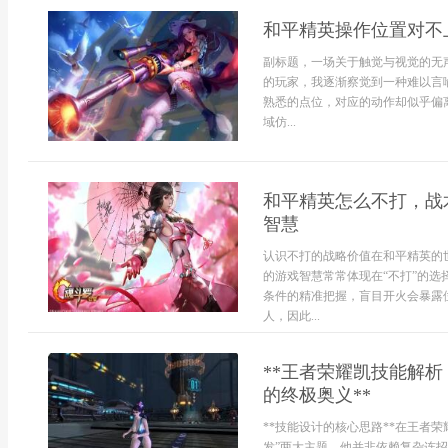
和平精英操作位置对不
副标题，一场关于触觉与视觉的无
的玩家，我逐渐察觉到一种难以言
熟悉的点位，对应的动作却似乎偏
域仿...
和平精英怎么不打，战
智慧
认识不打的战略价值在和平精英的
的游戏智慧常常体现在“不打”的
条件的精准把握，盲目开火会暴露
人，因此...
**王者荣耀凯技能解
的终极奥义**
**技能设计的核心思路**在王者
发”两大主题，他并非依赖复杂连