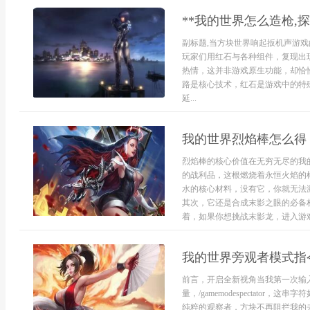
**我的世界怎么造枪,
副标题,当方块世界响起扳机声游戏
玩家们用红石与各种组件，复现出
热情，这并非游戏原生功能，却恰
路是核心技术，红石是游戏中的特
延...
我的世界烈焰棒怎么得
烈焰棒的核心价值在无穷无尽的我
的战利品，这根燃烧着永恒火焰的
水的核心材料，没有它，你就无法
其次，它还是合成末影之眼的必备
着，如果你想挑战末影龙，进入游戏
我的世界旁观者模式指
前言，开启全新视角当我第一次输
量，/gamemodespectato
纯粹的观察者，方块不再阻拦我的