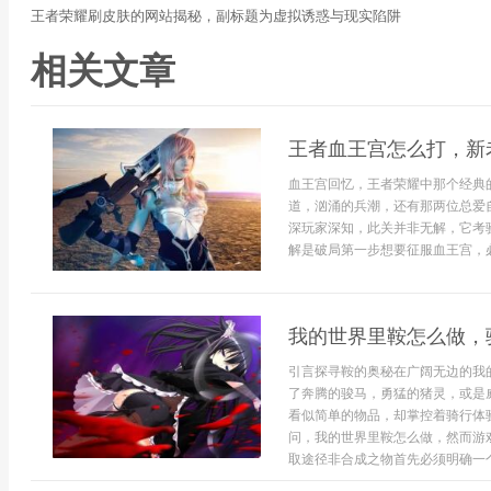
王者荣耀刷皮肤的网站揭秘，副标题为虚拟诱惑与现实陷阱
相关文章
王者血王宫怎么打，新
血王宫回忆，王者荣耀中那个经典
道，汹涌的兵潮，还有那两位总爱
深玩家深知，此关并非无解，它考
解是破局第一步想要征服血王宫，必须
我的世界里鞍怎么做，
引言探寻鞍的奥秘在广阔无边的我
了奔腾的骏马，勇猛的猪灵，或是
看似简单的物品，却掌控着骑行体
问，我的世界里鞍怎么做，然而游
取途径非合成之物首先必须明确一个