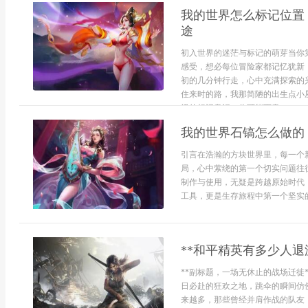
我的世界怎么标记位置
途
初入世界的迷茫与标记的萌芽当你
感受，想必每位冒险家都记忆犹新
初的几分钟行走，心中充满探索的
住来时的路，我那简陋的出生点小
级的标记意识，你可能下意...
我的世界石镐怎么做的
引言在浩瀚的方块世界里，每一个
局，心中萦绕的第一个切实问题往
制作与使用，无疑是跨越原始时代
工具，更是生存旅程中第一个坚实的
**和平精英有多少人退
**副标题，一场无休止的战场迁徙
日必赴的狂欢之地，跳伞的瞬间仿
来越多，那些曾经并肩作战的队友，最