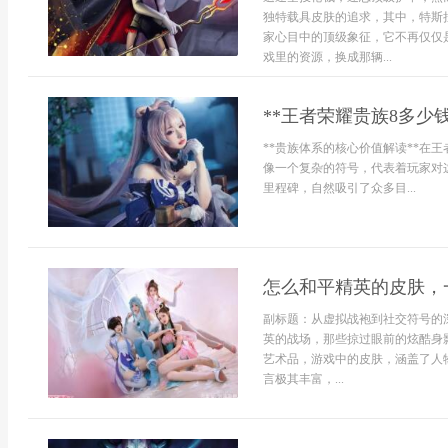
独特载具皮肤的追求，其中，特斯
家心目中的顶级象征，它不再仅仅
戏里的资源，换成那辆...
**王者荣耀贵族8多少
**贵族体系的核心价值解读**在
像一个复杂的符号，代表着玩家对
里程碑，自然吸引了众多目...
怎么和平精英的皮肤，
副标题：从虚拟战袍到社交符号的
英的战场，那些掠过眼前的炫酷身
艺术品，游戏中的皮肤，涵盖了人
言极其丰富，...