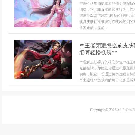
**理性认知抽奖本质**作为资深
消费，它并非直接的购买行为，在
耀勋章军需”或特定转盘的形式，
载具皮肤往往被设定在奖励序列的
常困难的，提前...
**王者荣耀怎么刷皮
细算轻松换装**
**理解皮肤碎片的核心价值**在
充值挂钩，却能让你通过积累免费
实惠，以及一份通过努力达成目标
产出途径**游戏内的每日任务是碎
Copyright © 2026 All Rights