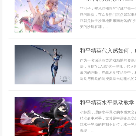
**引子：被风沙掩埋的宝藏**每
终的胜负，在众多热门跳点如军事
它就是位于沙漠地图东南角落的“
英的沙坑在哪，...
和平精英代入感如何，
作为一名深谙各类游戏精髓的资深
法，直指“代入感”这一灵魂，代
幕内的呼吸，在战术竞技品类中，
听觉与视觉的沉浸奠基当运输机的轰鸣
和平精英水平晃动教学
小标题，理解水平晃动的本质意义
精准命中对手，尤其是中远距离交
对水平晃动的控制不到位，水平晃
表现，...