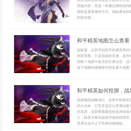
认识你的创造目标在开始动手之前
原版内容，而是一种通过模组或纯
模组是最直接的方式，例如著名的
的新生物...
和平精英地图怎么查看
副标题，从新手到高手的视觉掌控
的背景图，它是战场的灵魂，是所
忽略了地图中蕴含的巨量信息，这
按下地图快捷键展开的全屏大地图，是
和平精英如何投掷，战
投掷物的战略地位，在和平精英的
的分水岭，它常常是区分普通玩家
的道具，实则掌握着扭转战局创造
士，蜕变为掌控战场节奏的指挥官
其用法远不止于简单的抛物线...