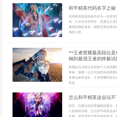
和平精英代码名字之秘
代码构筑的战场基石作为一名资深
质，它并非凭空而生，其基石正是
建筑的钢筋骨架，默默支撑起海岛
攘的人群...
**王者荣耀最高段位是
铜到最强王者的终极试炼
荣耀起点与段位征程每个王者荣耀
青铜，随着一次次对战胜利的星数
录着玩家的成长，王者荣耀的段位
更是...
怎么和平精英这会玩不
前言，玩家社区的普遍困惑最近，
人烦躁的问题，怎么和平精英这会
失败，或是突然闪退等多种状况，原