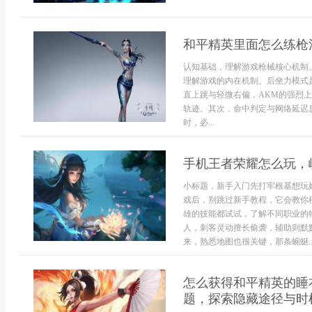
和平精英里面怎么练枪
认知基础，理解游戏枪械核心机制
理解游戏的内在机制。后坐力模式
直上跳与轻微右偏，AKM的强烈
轨迹。其次，命中判定与网络延迟
时，必...
手机王者荣耀怎么玩，
小标题，新手入门先打牢根基想玩
戏后，别跳过新手教程，它会教你
雄的技能都试试，了解不同职业的
人，刺客灵动擅长偷袭，辅助则默
来，熟悉地图也很关键，那条蜿蜒..
怎么获得和平精英的睡
题，探索隐藏途径与时