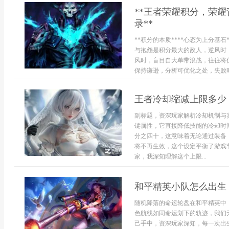
**王者荣耀积分，荣
录**
**积分的本质****心态为上分
与抱怨是积分最大的敌人，逆风时
风时，盲目自大单带浪战，往往将
保持谦逊，分析可优化之处，失败时
王者冷却缩减上限多少
副标题，资深玩家解析冷却机制与
键属性，它直接降低技能的冷却时
分之四十，这意味着无论通过装备，
将不再生效，这个设定平衡了游戏
家，我深知理解这个上限...
和平精英小队怎么出生
随机降落的命运轮盘在和平精英中
色航线如同命运划下的轨迹，我们
己手中，资深玩家深知，每一次出生