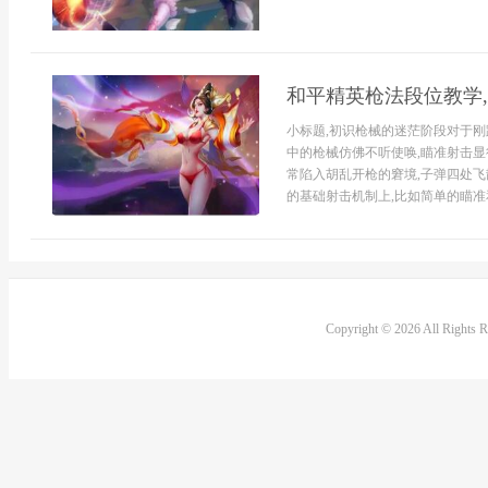
和平精英枪法段位教学
小标题,初识枪械的迷茫阶段对于刚
中的枪械仿佛不听使唤,瞄准射击显
常陷入胡乱开枪的窘境,子弹四处飞
的基础射击机制上,比如简单的瞄准和
Copyright © 2026 All Rights