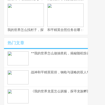
我的世界怎么找村子，探索与定位的终极指南，副标题，资深玩家
和平精英合照任务在哪：探寻游戏中的
热门文章
**我的世界怎么做抽奖机，揭秘随机惊喜的建造奥义
战神和平精英双排，钢枪与谋略的双人华尔兹，副
《我的世界龙蛋怎么驯服，探寻龙族孵育秘辛》