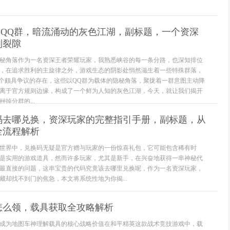
分QQ群，暗流涌动的灰色江湖，副标题，一个资深
则裂隙
隐秘角落作为一名资深王者荣耀玩家，我熟悉峡谷的每一条分路，也深知排位
，在追求胜利的主旋律之外，游戏生态的阴影处悄然滋生着一些特殊群落，
一个颇具争议的存在，这些以QQ群为载体的隐秘角落，聚拢着一群意图主动降
离于官方规则边缘，构成了一个鲜为人知的灰色江湖，今天，就让我们揭开
掉分群的...
码去哪兑换，资深玩家的完整指引手册，副标题，从
全流程解析
世界中，兑换码无疑是官方赠与玩家的一份惊喜礼包，它可能包含稀有时
是实用的游戏道具，然而许多玩家，尤其是新手，在兴奋地获得一串神秘代
最直接的问题，这串宝贵的代码究竟该去哪里兑换呢，作为一名资深玩家，
藏却找不到门的焦急，本文将系统性地为你揭...
怎么领，载具获取全攻略解析
成为地图车神理解载具的核心战略价值在和平精英这款战术竞技游戏中，载