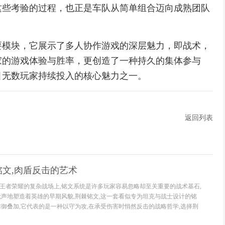
这些考验的过程，也正是车队从简单组合迈向成熟团队
要模块，它展示了多人协作游戏的深层魅力，即战术，
家的游戏体验与胜率，更创造了一种持久的集体参与
引无数玩家持续投入的核心魅力之一。
返回列表
文,肉盾反击的艺术
王者荣耀的复杂战场上,铭文系统是许多玩家容易忽略却至关重要的战术基石,
无声地塑造着英雄的早期风貌,荆棘铭文,这一套看似专为坦克与战士设计的铭
防御叠加,它代表的是一种以守为攻,在承受伤害时悄然反击的战略哲学,选择荆