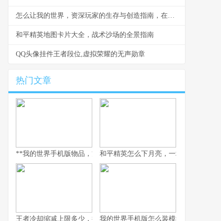
怎么让我的世界，资深玩家的生存与创造指南，在虚拟沙盒中书写你的故事
和平精英地图卡片大全，战术沙场的全景指南
QQ头像挂件王者段位,虚拟荣耀的无声勋章
热门文章
**我的世界手机版物品，方块宇宙间的生存哲学**
和平精英怎么下月亮，一场虚拟登月的
王者冷却缩减上限多少，探秘极限施法的艺术
我的世界手机版怎么装模组，手把手开