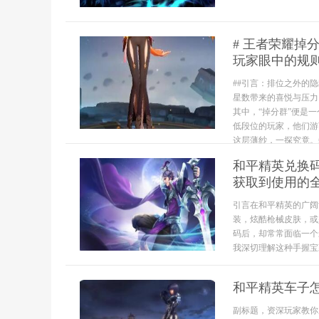
# 王者荣耀掉
玩家眼中的规
##引言：排位之外的
星数带来的喜悦与压力
其中，“掉分群”便是
低段位的玩家，他们游
这层薄纱，一探究竟。##
和平精英兑换
获取到使用的
引言在和平精英的广阔
装，炫酷枪械皮肤，或
码后，却常常面临一个
我深切理解这种手握宝
和平精英车子
副标题，资深玩家教你