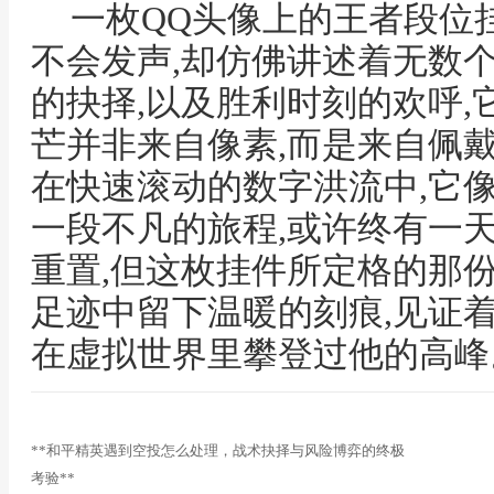
一枚QQ头像上的王者段位挂
不会发声,却仿佛讲述着无数
的抉择,以及胜利时刻的欢呼,
芒并非来自像素,而是来自佩
在快速滚动的数字洪流中,它
一段不凡的旅程,或许终有一天
重置,但这枚挂件所定格的那
足迹中留下温暖的刻痕,见证着
在虚拟世界里攀登过他的高峰
**和平精英遇到空投怎么处理，战术抉择与风险博弈的终极
考验**