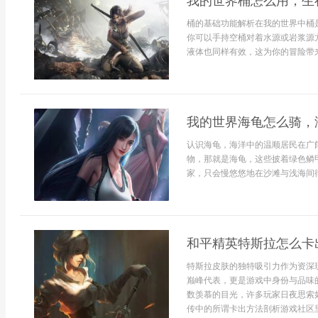
我的世界桶怎么用，生
桶的基础功能解析在我的世界中桶
你可以手持空桶对着水源或岩浆源
液体也同样有效，这为你的冒险带来
我的世界海龟怎么骑，
认识海龟，海洋中的温顺居民在广
物，那就是海龟，这些披着绿色鳞
家，只会慢悠悠地在沙滩与浅海间徘徊
和平精英特斯拉怎么卡
特斯拉皮肤的独特吸引力作为资深
巅峰代表，更是游戏中身份与品味
数羡慕的目光，许多玩家日夜思索
传中的所谓卡出方法剖析游戏社区