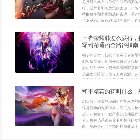
兑换码的本质与价值在和平精英这
给，它并非影响胜负的关键，却能
些由数字和字母组成的密码，是连
也承载着玩家获取福利的喜悦，许多.
王者荣耀韩怎么获得，
零到精通的全路径指南
韩信的定位与核心价值在王者荣耀
刺客型英雄，他擅长快速切入战场
大的战斗伙伴，更代表着玩家掌握
扰乱敌方阵型，抢夺关键资源，从
清晰而直接，玩家需要通过钻石夺宝这
和平精英的药叫什么，
副标题，虚拟战场的生存艺术与战
仅是简单的恢复道具，它们是与枪
后，却包含了一套严谨的战地医疗
素，每种药品都有其不可替代的功
向。急救类药品的瞬时抉择战场上..