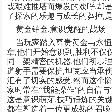
或艰难推塔而爆发的欢呼,却
了探索的乐趣与成长的莽撞,
黄金铂金,意识觉醒的战场
当玩家踏入尊贵黄金与永恒
章,他们开始意识到,胜利不仅
同一架精密的机器,他们初步
道射手需要保护,坦克应当承伤,
汇有了切实的感受,然而这个
家时常在“我能操作”的自信与
这是意识萌芽,技巧锤炼的关键
都在塑造着一位更成熟的召唤