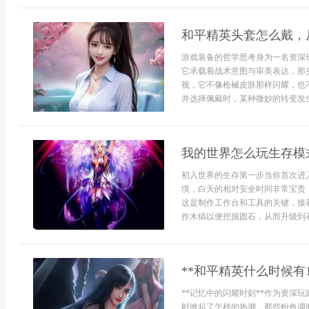
和平精英头套怎么戴，
游戏装备的哲学思考身为一名资深
它承载着战术意图与审美表达，那
视，它不像枪械皮肤那样闪耀，也
并选择佩戴时，某种微妙的转变发生
我的世界怎么玩生存模
初入世界的生存第一步当你首次进
境，白天的相对安全时间非常宝贵
这是制作工作台和工具的关键，接
作木镐以便挖掘圆石，从而升级到石器
**和平精英什么时候有
**记忆中的闪耀时刻**作为资深
时掀起了怎样的热潮，那些粉色调