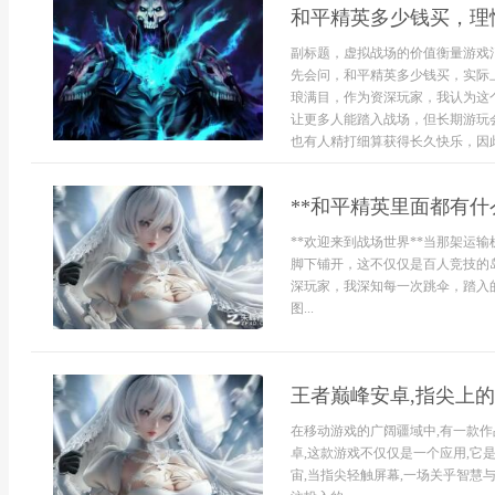
和平精英多少钱买，理
副标题，虚拟战场的价值衡量游戏
先会问，和平精英多少钱买，实际
琅满目，作为资深玩家，我认为这
让更多人能踏入战场，但长期游玩
也有人精打细算获得长久快乐，因此，
**和平精英里面都有什
**欢迎来到战场世界**当那架运
脚下铺开，这不仅仅是百人竞技的
深玩家，我深知每一次跳伞，踏入的
图...
王者巅峰安卓,指尖上
在移动游戏的广阔疆域中,有一款作
卓,这款游戏不仅仅是一个应用,它
宙,当指尖轻触屏幕,一场关乎智慧