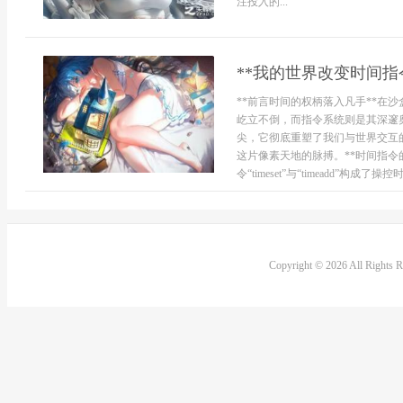
注投入的...
**我的世界改变时间指
**前言时间的权柄落入凡手**在
屹立不倒，而指令系统则是其深邃
尖，它彻底重塑了我们与世界交互
这片像素天地的脉搏。**时间指令
令“timeset”与“timeadd”构成了操控时
Copyright © 2026 All Rights