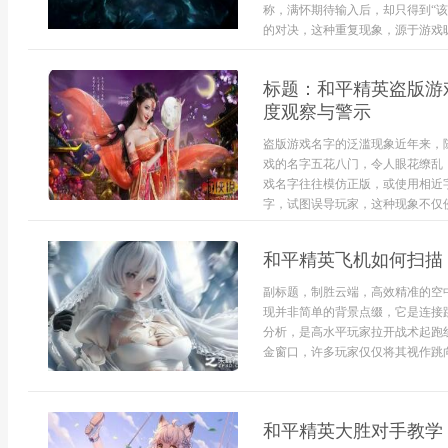
称，满怀期待输入后，却只得到“
的对决，这种重复现象，源于游戏昵
标题：和平精英盗版游
度观察与警示
盗版游戏名字的泛滥现象近年来，
戏的名字五花八门，令人眼花缭乱
戏名字往往模仿正版，或使用相近
字，试图误导玩家，这种现象不仅侵
和平精英飞机如何扫描
副标题，制胜云端，高效精准的空
现并非简单的背景点缀，它是连接
分析，是高水平玩家拉开战术起跑
金窗口，许多玩家仅仅将其视作跳向
和平精英大胜对手教学