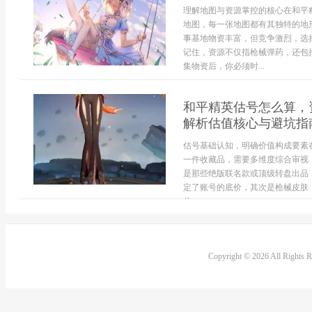
理解地图与资源掌控的核心在和平
地图，每一张地图都有其独特的地
事基地物资丰富，但竞争激烈，选
记住，资源不仅指枪械弹药，还包
集物资后，你必须时...
和平精英估号怎么算，
解析估值核心与避坑指
估号基础认知，明确价值构成要素
一件收藏品，需要多维度综合审视
是那些绝版联名款或顶级转盘出品
定了账号的底价，其次是枪械皮肤
价...
Copyright © 2026 All Rights