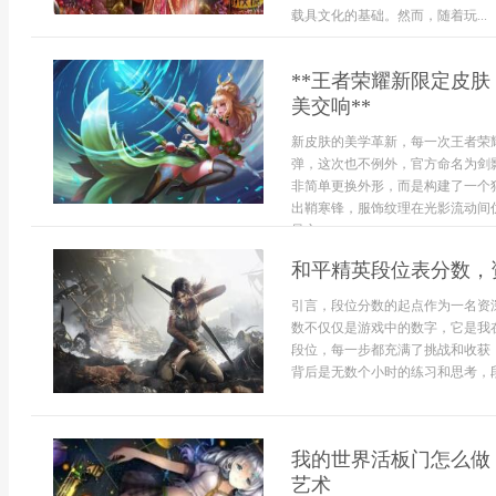
载具文化的基础。然而，随着玩...
**王者荣耀新限定皮
美交响**
新皮肤的美学革新，每一次王者荣
弹，这次也不例外，官方命名为剑
非简单更换外形，而是构建了一个
出鞘寒锋，服饰纹理在光影流动间
呆立，...
和平精英段位表分数，
引言，段位分数的起点作为一名资
数不仅仅是游戏中的数字，它是我
段位，每一步都充满了挑战和收获
背后是无数个小时的练习和思考，段
我的世界活板门怎么做
艺术