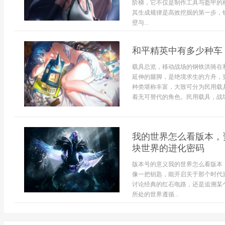
阶梯，它不仅是制作工具与盔甲的
其生成规律是高效挖掘的第一步，
壁与...
和平精英中有多少种车
载具总览，移动战场的钢铁洪骑在
延伸的腿脚，是绝境求生的方舟，
种类堪称丰富，大致可分为民用载
着无可替代的角色。民用载具，战场
我的世界怎么看版本，
块世界的进化密码
版本号的意义我的世界怎么看版本
像一把钥匙，能开启关于那个时代
讨论经典的红石电路，还是追溯某
所处的世界遵循...