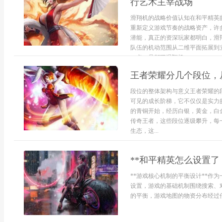
行艺术主宰战场
滑翔机的战略价值认知在和平精英
重新定义游戏节奏的战略资产，许
潜能，真正的资深玩家都明白，滑
队伍的机动范围从二维平面拓展到
一点，是驾驭滑翔机...
王者荣耀分几个段位，
段位的整体架构与意义王者荣耀的
可见的成长阶梯，它不仅仅是实力
的青铜开始，经历白银，黄金，白
传奇王者，这些段位逐级攀升，每
生态，这...
**和平精英怎么设置了
**游戏核心机制的平衡设计**作
设置，游戏的基础机制围绕搜索、
的平衡，游戏地图的物资分布经过仔