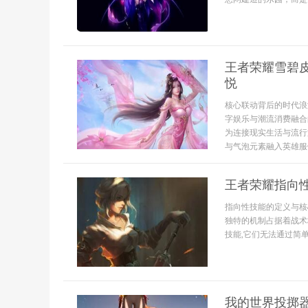
王者荣耀雪碧皮
悦
核心联动背后的时代浪
字娱乐与潮流消费融合
为连接现实生活与流行
与气泡元素融入英雄服饰
王者荣耀指向
指向性技能的定义与核
独特的机制占据着战术
技能,它们无法通过简单
我的世界投掷