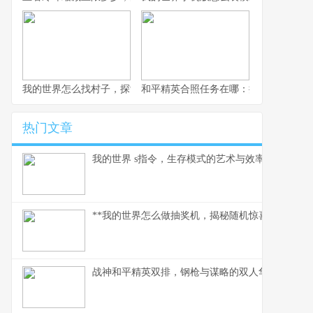
我的世界怎么找村子，探索与定位的终极指南，副标题，资深玩家
和平精英合照任务在哪：探寻游戏中的
热门文章
我的世界 s指令，生存模式的艺术与效率
**我的世界怎么做抽奖机，揭秘随机惊喜的建造奥义
战神和平精英双排，钢枪与谋略的双人华尔兹，副