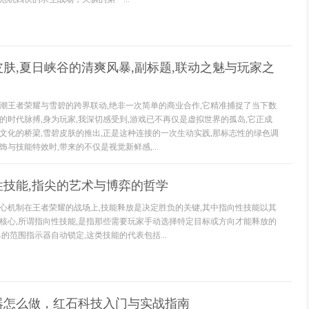
肤,夏日峡谷的清爽风暴,副标题,联动之魅与玩家之
潮王者荣耀与雪碧的跨界联动,绝非一次简单的商业合作,它精准捕捉了当下数
的时代脉搏,身为玩家,我深切感受到,游戏已不再仅是虚拟世界的孤岛,它正成
文化的桥梁,雪碧皮肤的推出,正是这种连接的一次生动实践,那标志性的绿色调
与技能特效时,带来的不仅是视觉新鲜感,...
性技能,指尖的艺术与博弈的哲学
心机制在王者荣耀的战场上,技能释放是决定胜负的关键,其中指向性技能以其
核心,所谓指向性技能,是指那些需要玩家手动选择特定目标或方向才能释放的
的范围指示器自动锁定,这类技能的代表包括...
器怎么做，红石科技入门与实战指南