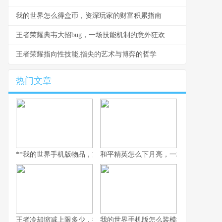
我的世界怎么得盒币，资深玩家的财富积累指南
王者荣耀典韦大招bug，一场技能机制的意外狂欢
王者荣耀指向性技能,指尖的艺术与博弈的哲学
热门文章
**我的世界手机版物品，方块宇宙间的生存哲学**
和平精英怎么下月亮，一场虚拟登月的
王者冷却缩减上限多少，探秘极限施法的艺术
我的世界手机版怎么装模组，手把手开