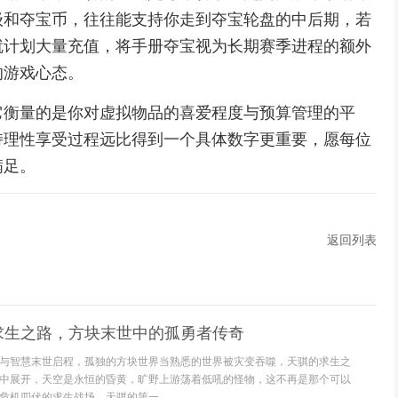
级和夺宝币，往往能支持你走到夺宝轮盘的中后期，若
就计划大量充值，将手册夺宝视为长期赛季进程的额外
的游戏心态。
它衡量的是你对虚拟物品的喜爱程度与预算管理的平
持理性享受过程远比得到一个具体数字更重要，愿每位
满足。
返回列表
求生之路，方块末世中的孤勇者传奇
与智慧末世启程，孤独的方块世界当熟悉的世界被灾变吞噬，天骐的求生之
中展开，天空是永恒的昏黄，旷野上游荡着低吼的怪物，这不再是那个可以
危机四伏的求生战场，天骐的第一...