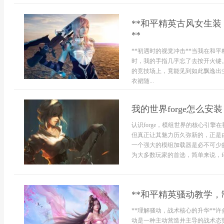
**和平精英古风女生
**
**初遇时的视觉冲击**当我在和
时，我的手指几乎忘了去按开火键
的竞技场上，竟能见到如此飘逸出
衣裙随...
我的世界forge怎么
认识forge，模组世界的核心引
但真正让其魅力历久弥新的，正是
一个强大的模组加载器是必不可少的
为大多数玩家的首选，简单来说，for
**和平精英骚动教学，
**理解骚动，战术核心的升华**
动是一种主动营造并主导的战术态