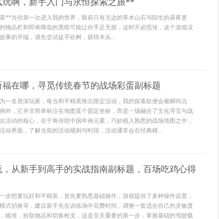
么玩啊，新手入门与永恒探索之旅**
惊喜**当你第一次进入我的世界，眼前只有无边的草木山石与陌生的昼夜更
的物品栏和即将降临的黑暗可能让你手足无措，这时不必慌张，这个游戏没
故事的开端，请先尝试徒手砍树，获得木头...
祈福在哪，寻觅传统春节的战场彩蛋副标题
为一名资深玩家，每当和平精英推出限定活动，我的探索欲便会被瞬间点
例外，它并非简单标注在地图某个固定坐标，而是一场融合了文化寻宝与战
次活动的核心，在于将传统中国年画元素，巧妙植入熟悉的战场地图之中，
活动界面，了解当前的活动规则与时段，活动通常会在经典模...
玩，从新手到高手的实战指南副标题，百场吃鸡心得
一步想要玩好和平精英，首先要熟悉基础操作，游戏提供了多种操作设置，
模式切换等，建议新手先在训练场中花费时间，调整一套适合自己的灵敏度
，瞄准，拾取物品和切换枪支，这是至关重要的第一步，掌握基础的驾驶载