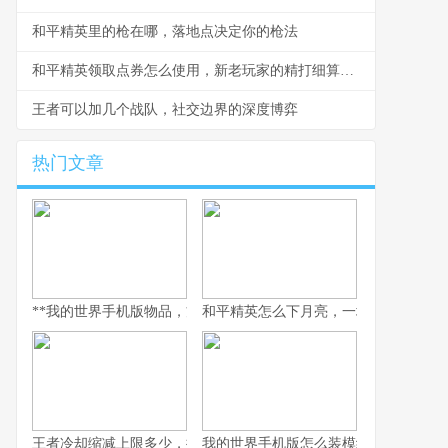
和平精英里的枪在哪，落地点决定你的枪法
和平精英领取点券怎么使用，新老玩家的精打细算指南
王者可以加几个战队，社交边界的深度博弈
热门文章
**我的世界手机版物品，方块宇宙间的生存哲学**
和平精英怎么下月亮，一场虚拟登月的
王者冷却缩减上限多少，探秘极限施法的艺术
我的世界手机版怎么装模组，手把手开