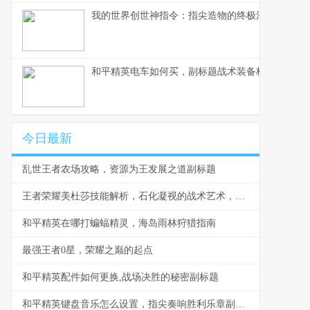
我的世界创世神指令：指尖造物的终极法则，方块
和平精英电车如何买，副标题战术装备核心获取策
今日最新
乱世王者农场攻略，资源为王发展之道副标题
王者荣耀美杜莎技能解析，石化凝视的战术艺术，副标题，从技能机制到战场统治的深度思考
和平精英在哪打蝙蝠精灵，海岛雨林狩猎指南
最强王者0星，荣耀之巅的起点
和平精英配件如何更换,战场决胜的秘密副标题
和平精英键盘音乐怎么设置，指尖奏响胜利乐章副标题