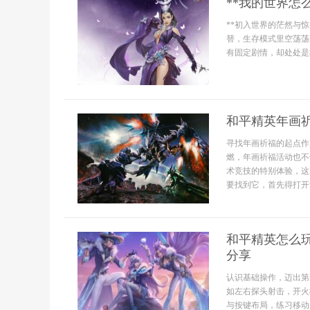
**我的世界怎
**初入世界的茫然与
替，生存模式里空荡荡
有固定剧情，却处处是
和平精英年画
寻找年画祈福的起点作
燃，年画祈福活动也不
术竞技的特别体验，这
要找到它，首先得打开
和平精英怎么
分享
认识基础操作，迈出第
如左右探头射击，开火
与按键布局，练习移动