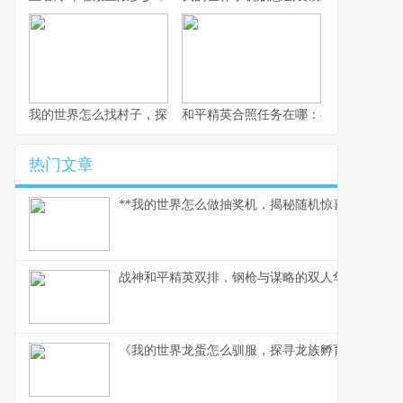
我的世界怎么找村子，探索与定位的终极指南，副标题，资深玩家
和平精英合照任务在哪：探寻游戏中的
热门文章
**我的世界怎么做抽奖机，揭秘随机惊喜的建造奥义
战神和平精英双排，钢枪与谋略的双人华尔兹，副
《我的世界龙蛋怎么驯服，探寻龙族孵育秘辛》