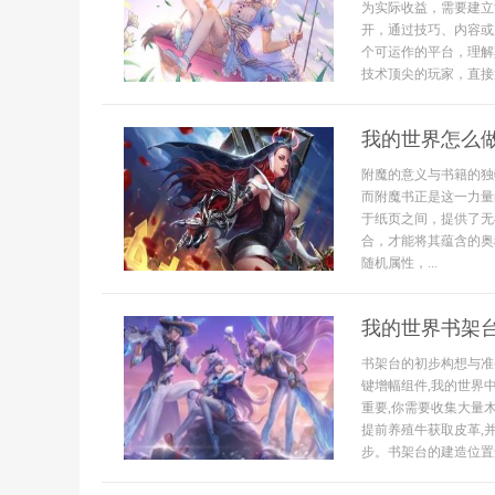
为实际收益，需要建立
开，通过技巧、内容或
个可运作的平台，理解
技术顶尖的玩家，直接通
我的世界怎么
附魔的意义与书籍的独
而附魔书正是这一力量
于纸页之间，提供了无
合，才能将其蕴含的奥
随机属性，...
我的世界书架
书架台的初步构想与准
键增幅组件,我的世界
重要,你需要收集大量
提前养殖牛获取皮革,
步。书架台的建造位置选