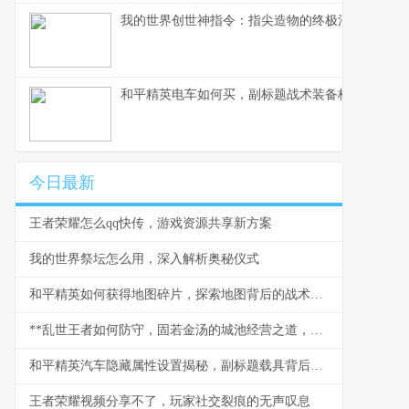
我的世界创世神指令：指尖造物的终极法则，方块
和平精英电车如何买，副标题战术装备核心获取策
今日最新
王者荣耀怎么qq快传，游戏资源共享新方案
我的世界祭坛怎么用，深入解析奥秘仪式
和平精英如何获得地图碎片，探索地图背后的战术奥秘
**乱世王者如何防守，固若金汤的城池经营之道，副标题，资深玩家的防御艺术**
和平精英汽车隐藏属性设置揭秘，副标题载具背后的胜负细节
王者荣耀视频分享不了，玩家社交裂痕的无声叹息