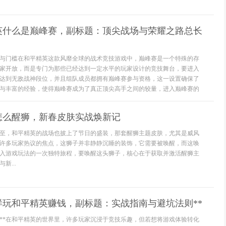
英什么是巅峰赛，副标题：顶尖战场与荣耀之路总长
与门槛在和平精英这款风靡全球的战术竞技游戏中，巅峰赛是一个特殊的存
家开放，而是专门为那些已经达到一定水平的玩家设计的竞技舞台，要进入
达到无敌战神段位，并且组队成员都拥有巅峰赛参与资格，这一设置确保了
与丰富的经验，使得巅峰赛成为了真正顶尖高手之间的较量，进入巅峰赛的
怎么醒狮，新春皮肤实战焕新记
至，和平精英的战场也披上了节日的盛装，那套醒狮主题皮肤，尤其是威风
许多玩家热议的焦点，这狮子并非静静沉睡的装饰，它需要被唤醒，而这唤
入游戏玩法的一次独特旅程，要唤醒这头狮子，核心在于获取并激活醒狮主
新...
样玩和平精英赚钱，副标题：实战指南与避坑法则**
联**在和平精英的世界里，许多玩家沉浸于竞技乐趣，但若想将游戏体验转化