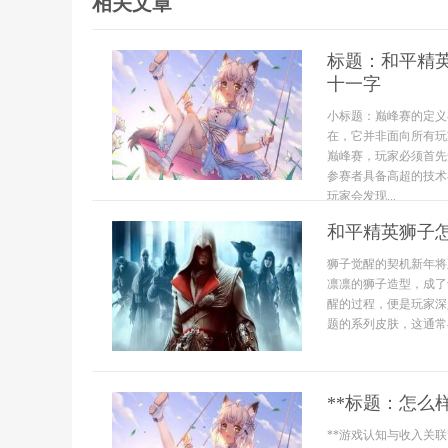
相关文章
标题：和平精
十一字
小标题：巅峰赛的定义
在，它并非面向所有玩
巅峰赛，玩家必须首先
参赛者具备高超的技术
玩家会发现...
和平精英狮子
狮子觉醒的契机新年将
凛凛的狮子造型，成了
醒的过程，便是玩家深
题的系列皮肤，这通常与
**标题：怎么
**游戏认知与收入关