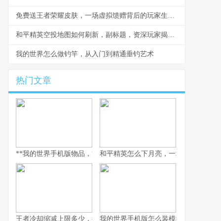
免费送王者荣耀皮肤，一场虚拟馈赠背后的玩家生态观察
和平精英空投地图如何刷新，副标题，资深玩家揭秘信号枪与空投箱的终极规律
我的世界怎么做钓竿，从入门到精通垂钓艺术
热门文章
**我的世界手机版物品，方块宇宙间的生存哲学**
和平精英怎么下月亮，一场虚拟登月的
王者冷却缩减上限多少，探秘极限施法的艺术
我的世界手机版怎么装模组，手把手开