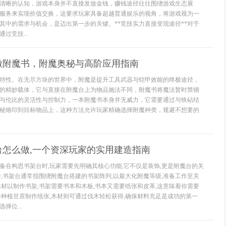
清晰的认知，游戏本身并不直接发放金钱，赚钱途径往往围绕游戏生态展
服务来实现价值交换，这要求玩家具备超越普通娱乐的视角，将游戏视为一
其中的需求与机会，是迈出第一步的关键。**竞技实力直接变现途径**对于
过竞技...
做附魔书，附魔奥秘与高阶应用指南
特性。在无尽方块的世界中，附魔是提升工具武器与铠甲效能的终极途径，
的精妙载体，它与直接在附魔台上为物品施法不同，附魔书将魔法暂时禁锢
与伦比的灵活性与控制力，一本附魔书本身并无威力，它需要通过与铁砧结
秘烙印到目标物品上，这种方法允许玩家精确选择附魔种类，规避不想要的
台怎么做,一个资深玩家的实用建造指南
备在构思书架台时,玩家需要先明确其核心功能,它不仅是装饰,更是附魔台的关
中,书架台通常指围绕附魔台搭建的书架阵列,以最大化附魔等级,准备工作至关
木材以制作书架,书架需要书本和木板,书本又需要纸张和皮革,这意味着你需要
并种植甘蔗制作纸张,木材则可通过伐木轻松获得,确保材料充足是成功的第一
择位...