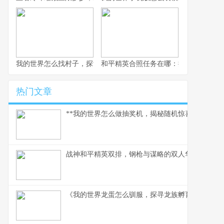
我的世界怎么找村子，探索与定位的终极指南，副标题，资深玩家
和平精英合照任务在哪：探寻游戏中的
热门文章
**我的世界怎么做抽奖机，揭秘随机惊喜的建造奥义
战神和平精英双排，钢枪与谋略的双人华尔兹，副
《我的世界龙蛋怎么驯服，探寻龙族孵育秘辛》