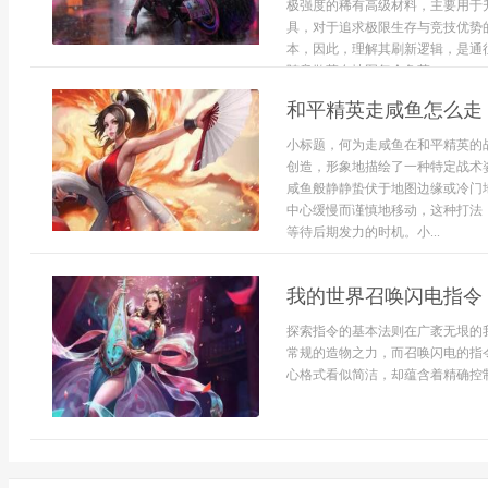
极强度的稀有高级材料，主要用于
具，对于追求极限生存与竞技优势
本，因此，理解其刷新逻辑，是通
随意散落在地图每个角落，...
和平精英走咸鱼怎么走
小标题，何为走咸鱼在和平精英的
创造，形象地描绘了一种特定战术
咸鱼般静静蛰伏于地图边缘或冷门
中心缓慢而谨慎地移动，这种打法
等待后期发力的时机。小...
我的世界召唤闪电指令
探索指令的基本法则在广袤无垠的
常规的造物之力，而召唤闪电的指
心格式看似简洁，却蕴含着精确控制世界的可