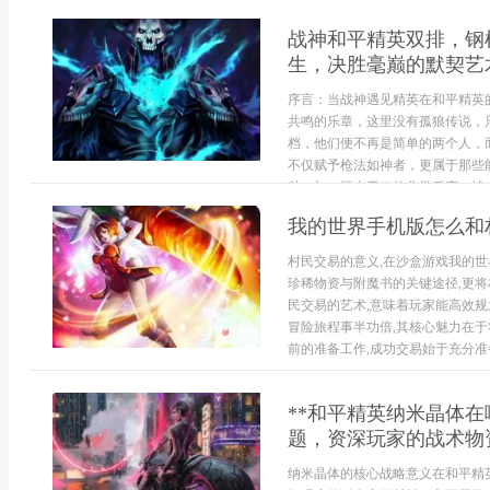
战神和平精英双排，钢
生，决胜毫巅的默契艺
序言：当战神遇见精英在和平精英
共鸣的乐章，这里没有孤狼传说，
档，他们便不再是简单的两个人，
不仅赋予枪法如神者，更属于那些
种一加一远大于二的化学反应。战术基
我的世界手机版怎么和
村民交易的意义,在沙盒游戏我的世
珍稀物资与附魔书的关键途径,更
民交易的艺术,意味着玩家能高效规
冒险旅程事半功倍,其核心魅力在
前的准备工作,成功交易始于充分准备,
**和平精英纳米晶体
题，资深玩家的战术物
纳米晶体的核心战略意义在和平精