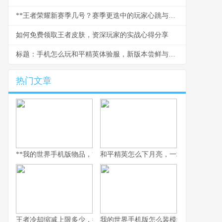
**王者荣耀新赛季几号？赛季更迭中的玩家心跳与策略风暴,副标题,资深玩家眼中的版本脉搏与新征程**
如何免费领取王者皮肤，资深玩家的实战心得分享
标题：手机怎么玩和平精英体验服，新版本尝鲜与深度体验指南
热门文章
**我的世界手机版物品，方块宇宙间的生存哲学**
和平精英怎么下月亮，一场虚拟登月的
王者冷却缩减上限多少，探秘极限施法的艺术
我的世界手机版怎么装模组，手把手开