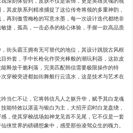
家我深刻体会到，皮肤不仅是装饰，更是英雄灵魂的视
词，其皮肤系列精准捕捉了这位传奇将领的多重神韵，
魂，再到傲雪梅枪的写意水墨，每一次设计迭代都绝非
信敏捷，孤高，一击必杀的核心体验，手握一款高品质
。
中，街头霸王拥有无可替代的地位，其设计跳脱古风框
炫目外套，手中长枪化作荧光棒般的潮玩利器，这款皮
技能释放干脆利落，完美匹配韩信需要极限操作的特
一次穿梭突进都如街舞般行云流水，这是技术与艺术在
龙吟当仁不让，它将韩信凡人之躯升华，赋予其白龙魂
，技能特效以湛蓝与银白为主，大招开启时白龙盘绕，
严感，使其穿梭战场如神龙见首不见尾，它不仅是一套
于仙侠世界的磅礴想象中，感受那份凌驾众生的魄力。