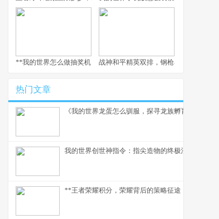
**我的世界怎么做抽奖机，揭秘随机惊喜的建造奥义**
战神和平精英双排，钢枪与谋略的双人
热门文章
《我的世界龙蛋怎么驯服，探寻龙族孵育秘辛》
我的世界创世神指令：指尖造物的终极法则，方块
**王者荣耀积分，荣耀背后的策略征途，一位资深玩