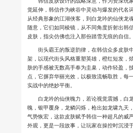
韩信皮肤设计的战略深意，作为资深玩
觉延伸，韩信作为峡谷中灵动与爆发的代名
从经典形象的江湖侠客，到白龙吟的仙侠龙
随意，它们如同棱镜，从不同角度折射出韩
皮肤，指尖仿佛也注入那份踏雪无痕的自信
街头霸王的叛逆韵律，在韩信众多皮肤
架，以现代街头风格重塑英雄，橙红短发，
肤的手感被无数高手奉为圭臬，动作轻盈，
点，它摒弃华丽光效，以极致流畅取胜，每
实战中的绝妙平衡。
白龙吟的仙侠魄力，若论视觉震撼，白
魄，银甲覆身，龙鳞闪烁，枪出如龙啸九天
气势恢宏，这款皮肤赋予韩信一种超凡的威
外观，更是一段故事，让玩家在操控时沉浸