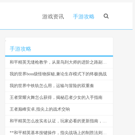
游戏资讯
手游攻略
.
手游攻略
和平精英无缝枪教学，从菜鸟到大师的进阶之路副标题，压枪细节揭秘助力巅峰对决
我的世界boss级怪物探秘,兼论生存模式下的终极挑战
我的世界中铁轨怎么用，运输与冒险的双重奏
王者荣耀火舞怎么获得，揭秘忍者少女的入手指南
王者巅峰安卓,指尖上的战术交响
和平精英怎么改实名认证，玩家必看的更新指南，副标题，资深玩家详解步骤与心得
**和平精英基本按键操作，指尖战场上的制胜法则：老兵的操控哲学**