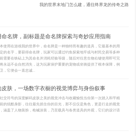
我的世界末地门怎么建，通往终界龙的传奇之路
用命名牌，副标题是命名牌探索与奇妙应用指南
本使用在游戏我的世界中，命名牌是一种独特而有趣的道具，它最基本的用
定的名字，要获得命名牌，玩家可以通过钓鱼探索地牢或与村民交易等多种
前需要在铁砧上为其命名并消耗经验等级，随后对任意生物右键使用即可完
将永远不会自然消失，这为玩家保护重要的宠物或坐骑提供了根本保障，例
，它便会一直忠诚...
的皮肤，一场数字衣橱的视觉博弈与身份叙事
社交符号的深度解码皮肤之美的视觉冲击与收藏愉悦当你第一次踏入和平精
前的炫酷身影，往往最先抓住你的目光，那不仅仅是角色，更是行走的视觉
，涵盖了人物装扮，枪械涂装，乃至载具与各类道具的外观，它们的设计语