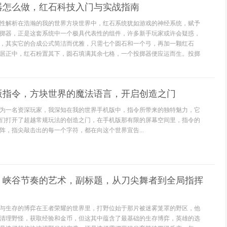
器怎么做，红石科技入门与实战指南
性解析在浩瀚的我的世界方块世界中，红石系统犹如游戏的神经系统，赋予
掷器，正是这套系统中一个极具代表性的组件，许多新手玩家或许会疑惑，
，其实它的合成公式简洁而优雅，只需七个圆石和一个弓，再加一颗红石
居正中，红石粉置其下，圆石填满其余七格，一个投掷器便应运而生。投掷
版指令，方块世界的魔法语言，开启创造之门
为一名资深玩家，我深知在我的世界手机版中，指令所带来的独特魅力，它
们打开了超越常规玩法的创造之门，在手机版那有限的屏幕空间里，指令的
阵，指尖敲击出的每一个字符，都在向这个世界宣告...
，峡谷节奏的艺术，副标题，从刀尖舞者到全局指挥
与生存的博弈在王者荣耀的世界里，打野位始于那片被迷雾笼罩的野区，他
清理野怪，获取经验和金币，但这其中蕴含了最基础的生存博弈，英雄的选