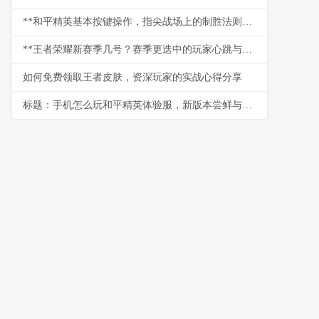
**和平精英基本按键操作，指尖战场上的制胜法则：老兵的操控哲学**
**王者荣耀新赛季几号？赛季更迭中的玩家心跳与策略风暴,副标题,资深玩家眼中的版本脉搏与新征程**
如何免费领取王者皮肤，资深玩家的实战心得分享
标题：手机怎么玩和平精英体验服，新版本尝鲜与深度体验指南