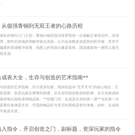
.
：从倔强青铜到无双王者的心路历程
成长的烙印入门之初：青铜白银的混沌世界我第一次接触王者排位时，深深
潭，那时对游戏的理解停留在表面，以为击杀数多就是胜利的关键，常常不
偏爱的英雄横冲直撞，地图上的资源点像是装饰，团战爆发则一拥而上毫无
充满...
合成表大全，生存与创造的艺术指南**
与创造的艺术指南，作为资深玩家，我深知这本“无字天书”的核心地位，它
造蓝图，更是玩家从懵懂到精通，从生存到创造蜕变的阶梯，在方块构成的
值得每位探险者细细品味。**初窥门径，合成是生存的第一课**当你第一次
首要任务便是生存，空荡的物品栏与无尽的黑暗是初代考验，此时，合成表
将原木变...
输入指令，开启创造之门，副标题，资深玩家的指令