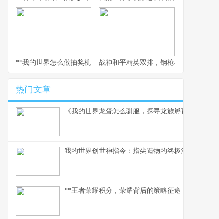
**我的世界怎么做抽奖机，揭秘随机惊喜的建造奥义**
战神和平精英双排，钢枪与谋略的双人
热门文章
《我的世界龙蛋怎么驯服，探寻龙族孵育秘辛》
我的世界创世神指令：指尖造物的终极法则，方块
**王者荣耀积分，荣耀背后的策略征途，一位资深玩