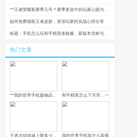
**王者荣耀新赛季几号？赛季更迭中的玩家心跳与策略风暴,副标题,资深玩家眼中的版本脉搏与新征程**
如何免费领取王者皮肤，资深玩家的实战心得分享
标题：手机怎么玩和平精英体验服，新版本尝鲜与深度体验指南
热门文章
**我的世界手机版物品，方块宇宙间的生存哲学**
和平精英怎么下月亮，一场虚拟登月的
王者冷却缩减上限多少，探秘极限施法的艺术
我的世界手机版怎么装模组，手把手开