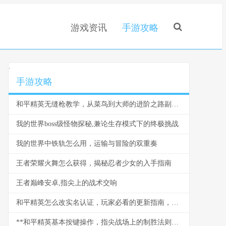
游戏资讯
手游攻略
.
手游攻略
和平精英无缝枪教学，从菜鸟到大师的进阶之路副标题，压枪细节揭秘助力巅峰对决
我的世界boss级怪物探秘,兼论生存模式下的终极挑战
我的世界中铁轨怎么用，运输与冒险的双重奏
王者荣耀火舞怎么获得，揭秘忍者少女的入手指南
王者巅峰安卓,指尖上的战术交响
和平精英怎么改实名认证，玩家必看的更新指南，副标题，资深玩家详解步骤与心得
**和平精英基本按键操作，指尖战场上的制胜法则：老兵的操控哲学**