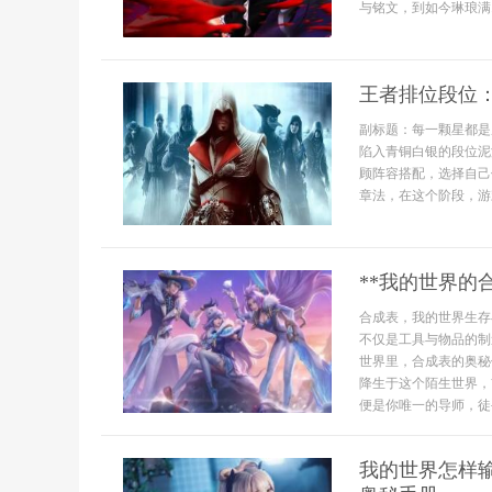
与铭文，到如今琳琅满..
王者排位段位
副标题：每一颗星都是
陷入青铜白银的段位泥
顾阵容搭配，选择自己
章法，在这个阶段，游戏
**我的世界的
合成表，我的世界生存
不仅是工具与物品的制
世界里，合成表的奥秘
降生于这个陌生世界，
便是你唯一的导师，徒手
我的世界怎样