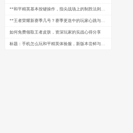
**和平精英基本按键操作，指尖战场上的制胜法则：老兵的操控哲学**
**王者荣耀新赛季几号？赛季更迭中的玩家心跳与策略风暴,副标题,资深玩家眼中的版本脉搏与新征程**
如何免费领取王者皮肤，资深玩家的实战心得分享
标题：手机怎么玩和平精英体验服，新版本尝鲜与深度体验指南