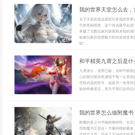
我的世界天堂怎么去，
关于天堂的遥远遐想许多我的世界
芒的美丽维度，这个传说最早起源
承载了无数玩家对探索和未知的渴
验着玩家的智慧毅力和对游戏世界
组”...
和平精英九霄之后是什
九霄凌云，境界已破，当和平精英
心的疑问便自然涌现于每一位资深
空投武器的型号，或是另一张等待
验的终极形态，更关乎我们这些以海
我的世界怎么做附魔书
附魔的意义与书籍的独特性。在无
而附魔书正是这一力量的精妙载体
于纸页之间，提供了无与伦比的灵