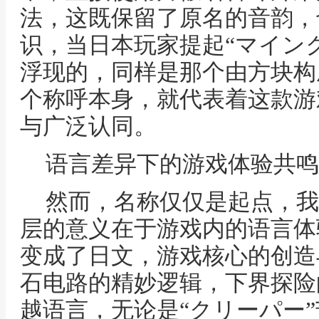
法，这既保留了原名的音韵，
识，当日本玩家提起“マイン
浮现的，同样是那个由方块构
个称呼本身，就代表着这款游
与广泛认同。
语言差异下的游戏体验共鸣
然而，名称仅仅是起点，我
层的意义在于游戏内的语言体
变成了日文，游戏核心的创造
石电路的精妙逻辑，下界探险
越语言，无论是“クリーパー