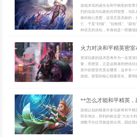
游戏术语的诞生在和平精英的世界
烈的实战与玩家的共同智慧，当队
奏的核心意图，这语言是高效的，
亡，于是“封烟”、“拉枪线”、“
种语言的演化，本身就是一部微缩的.
火力对决和平精英密室
资深玩家的战术思考作为一名资深
量，而密室，正是这两者的绝佳结
英中的密室究竟在哪里，这并非一
游戏。密室的核心线索首先，要明确
**怎么才能和平精英，
游戏认知的根基许多玩家将和平精
而非淘汰，胜利的标志是“大吉大
倒数字往往导致提前出局，因此我们