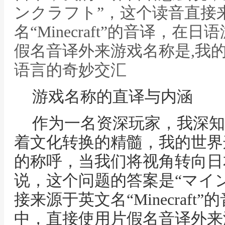
ンクラフト”，这个读音直接
名“Minecraft”的音译，
假名音译外来游戏名称是,我
语言的奇妙交汇
游戏名称的直译与内涵
作为一名资深玩家，我深知
着文化转换的精髓，我的世界
的称呼，当我们将视角转向日
说，这个问题的答案是“マイ
接来源于英文名“Minecraf
中，直接使用片假名音译外来